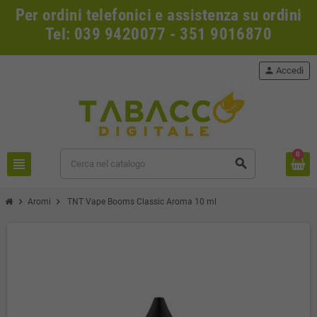
Per ordini telefonici e assistenza su ordini
Tel: 039 9420077 - 351 9016870
person
Accedi
0
view_headline
search
chevron_right
chevron_right
Aromi
TNT Vape Booms Classic Aroma 10 ml