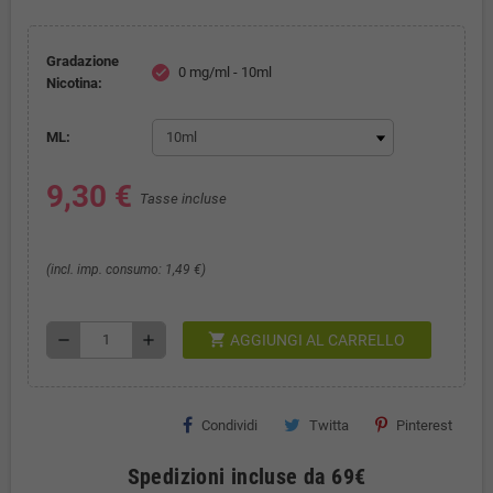
Gradazione
0 mg/ml - 10ml
check
Nicotina:
ML:
9,30 €
Tasse incluse
(incl. imp. consumo: 1,49 €)
shopping_cart
remove
add
AGGIUNGI AL CARRELLO
Condividi
Twitta
Pinterest
Spedizioni incluse da 69€