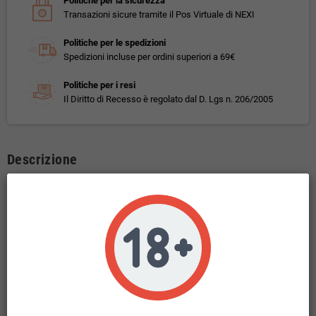
Politiche per la sicurezza
Transazioni sicure tramite il Pos Virtuale di NEXI
Politiche per le spedizioni
Spedizioni incluse per ordini superiori a 69€
Politiche per i resi
Il Diritto di Recesso è regolato dal D. Lgs n. 206/2005
Descrizione
TNT Vape Booms Classic Aroma CON TASSELLO 10 ml
Gusto: tabacco da sigaro con vaniglia .
Questo prodotto non contiene nicotina.
Liquido in base 100 PG
10ml di liquido concentrato in flacone da 10ml.
TNT Vape Booms Classic è un aroma tabaccoso .