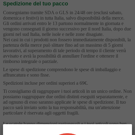
Spedizione del tuo pacco
Consegniamo tramite SDA o GLS in 24/48 ore (esclusi sabato,
domenica e festivi) in tutta Italia, salvo disponibilità della merce.
Gli ordini arrivati entro le 13 partono normalmente in giornata e
vengono consegnati il giorno successivo per il nord Italia, dopo due
giorni nel sud Italia, nelle isole e nelle zone disagiate.
Nei casi in cui i prodotti non fossero immediatamente disponibili, la
partenza della merce può slittare fino ad un massimo di 5 giorni
lavorativi, al superamento di tale periodo di tempo il cliente verrà
avvisato e avrà la possibilità di annullare l'ordine e ottenere il
rimborso integrale o parziale.
Le spese di spedizione comprendono le spese di imballaggio e
affrancatura e sono fisse.
Spedizioni incluse per ordini superiori a 69€.
Ti consigliamo di raggruppare i tuoi articoli in un unico ordine. Non
possiamo raggruppare due ordini distinti eseguiti separatamente, e
ad ognuno di esso saranno applicate le spese di spedizione. Il tuo
pacco sarà inviato sotto la tua responsabilità, ma un'attenzione
particolare è riservata agli oggetti fragili.
Le scatole hanno dimensioni ragionevoli e i tuoi articoli sono ben
protetti.