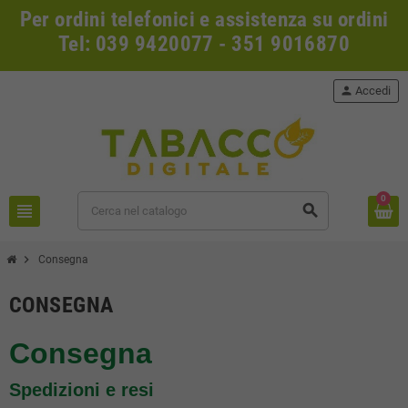
Per ordini telefonici e assistenza su ordini
Tel: 039 9420077 - 351 9016870
person
Accedi
0
view_headline
search
chevron_right
Consegna
CONSEGNA
Consegna
Spedizioni e resi