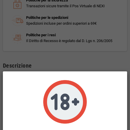
Politiche per la sicurezza
Transazioni sicure tramite il Pos Virtuale di NEXI
Politiche per le spedizioni
Spedizioni incluse per ordini superiori a 69€
Politiche per i resi
Il Diritto di Recesso è regolato dal D. Lgs n. 206/2005
Descrizione
Super Flavor Wake Up Aroma CON TASSELLO 10 ml
Gusto: biscotto appena sfornato .
Questo prodotto non contiene nicotina.
Liquido in base 100 PG
10ml di liquido concentrato in flacone da 10ml.
Super Flavour Wake Up è un aroma cremoso .