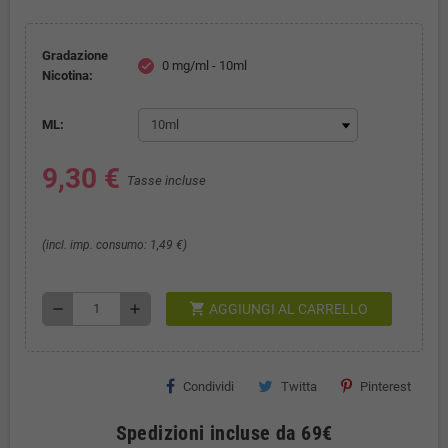
Gradazione
0 mg/ml - 10ml
check
Nicotina:
ML:
9,30 €
Tasse incluse
(incl. imp. consumo: 1,49 €)
shopping_cart
remove
add
AGGIUNGI AL CARRELLO
Condividi
Twitta
Pinterest
Spedizioni incluse da 69€