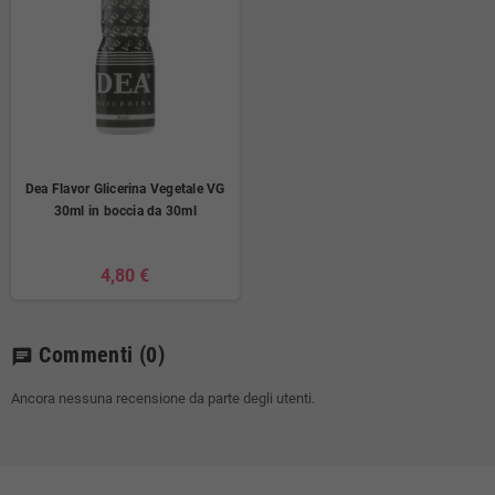
Dea Flavor Glicerina Vegetale VG
30ml in boccia da 30ml
4,80 €
Commenti
(0)
chat
Ancora nessuna recensione da parte degli utenti.