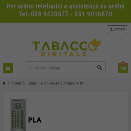
Per ordini telefonici e assistenza su ordini
Tel: 039 9420077 - 351 9016870
person
Accedi
0
view_headline
search
chevron_right
chevron_right
Aromi
Super Flavor Wake Up Aroma 10 ml