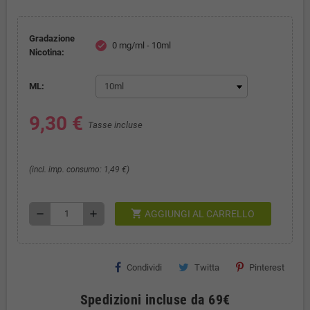
Gradazione
0 mg/ml - 10ml
check
Nicotina:
ML:
9,30 €
Tasse incluse
(incl. imp. consumo: 1,49 €)
shopping_cart
remove
add
AGGIUNGI AL CARRELLO
Condividi
Twitta
Pinterest
Spedizioni incluse da 69€