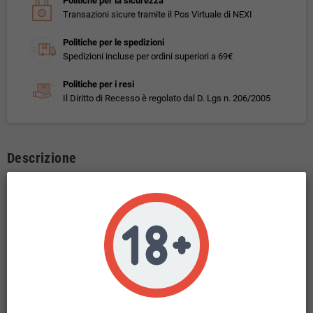
Politiche per la sicurezza
Transazioni sicure tramite il Pos Virtuale di NEXI
Politiche per le spedizioni
Spedizioni incluse per ordini superiori a 69€
Politiche per i resi
Il Diritto di Recesso è regolato dal D. Lgs n. 206/2005
Descrizione
DEA Calliope Aroma CON TASSELLO 10 ml
Gusto: tabacco chiaro e delicato con caramello .
Questo prodotto non contiene nicotina.
Liquido in base 100 PG
10ml di liquido concentrato in flacone da 10ml.
Dea Calliope è un aroma tabaccoso .