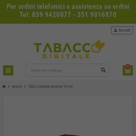
Per ordini telefonici e assistenza su ordini
Tel: 039 9420077 - 351 9016870
person
Accedi
0
view_headline
search
chevron_right
chevron_right
Aromi
DEA Calliope Aroma 10 ml