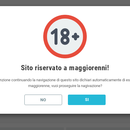
 di nicotina da 10ml per raggiungere la percentuale desiderata.
nel prezzo del liquido scomposto.
 elettronica presenti sul mercato. Vaporart è un marchio del mondo dello svapo.
 con gradazione in base alle vostre esigenze.
 atomizzatori da polmone, otterrà un gusto intenso con una maggiore percentuale di
 elettroniche, liquidi per sigarette elettroniche, aromi e basi neutre per sigaretta e
Sito riservato a maggiorenni!
l.
nzione continuando la navigazione di questo sito dichiari automaticamente di e
t
maggiorenne, vuoi proseguire la nagivazione?
SI
NO