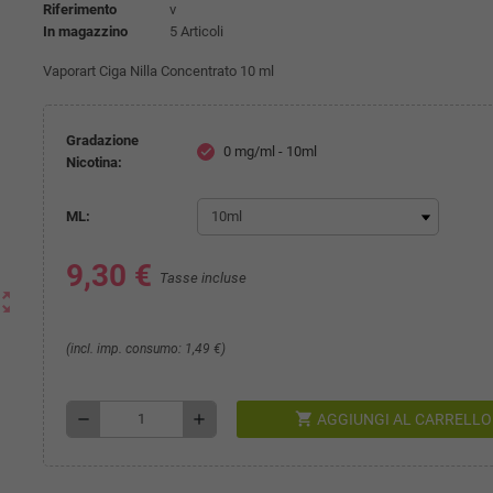
Riferimento
v
In magazzino
5 Articoli
Vaporart Ciga Nilla Concentrato 10 ml
Gradazione
0 mg/ml - 10ml
check
Nicotina:
ML:
9,30 €
Tasse incluse
ut_map
(incl. imp. consumo: 1,49 €)
shopping_cart
remove
add
AGGIUNGI AL CARRELLO