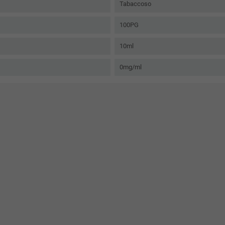
Tabaccoso
100PG
10ml
0mg/ml