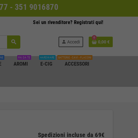
0077 - 351 9016870
Sei un rivenditore? Registrati qui!
0
search
person
Accedi
0,00 €
INE
FAI DA TE
HARDWARE
BATTERIE - CAVI - FLACONI
E
AROMI
E-CIG
ACCESSORI
Spedizioni incluse da 69€