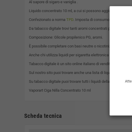
Al sapore di sigaro e vaniglia .
Liquido concentrato 10 ml, a cui si possono aggiungere basette
Confezionato a norma
TPD
. Imposta di consumo già compresa 
Da tabacco digitale trovi tanti aromi concentrati per sigaretta
Composizione: Glicole propilenico PG, aromi.
È possibile completare con basi neutre o nicotinizzate da 10ml
Anche chi utilizza liquidi per sigaretta elettronica 70/30, per
Tabacco digitale è un sito online italiano di vendita di sigarette
Sul nostro sito puoi trovare anche una lista di liquidi pronti 10m
Atte
Su tabacco digitale puoi trovare tutti i liquidi della linea
Vaporar
Vaporart Ciga Nilla Concentrato 10 ml
Scheda tecnica