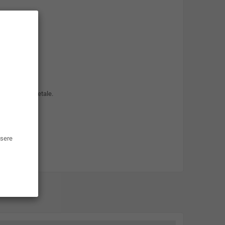
 glicerolo vegetale.
lettronica.
ssere