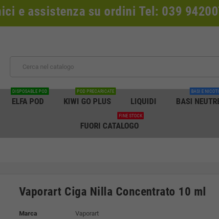
nici e assistenza su ordini Tel: 039 942
DISPOSABLE POD
POD PRECARICATE
BASI E NICOT
ELFA POD
KIWI GO PLUS
LIQUIDI
BASI NEUTR
FINE STOCK
FUORI CATALOGO
Vaporart Ciga Nilla Concentrato 10 ml
Marca
Vaporart