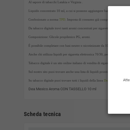
Al sapore di tabacchi Latakia e Virginia .
Liquido concentrato 10 ml, a cui si possono aggiungere basette di nicotina 
Confezionato a norma
TPD
. Imposta di consumo già compresa nel prezzo d
Da tabacco digitale trovi tanti aromi concentrati per sigaretta elettronica 
Composizione: Glicole propilenico PG, aromi.
È possibile completare con basi neutre o nicotinizzate da 10ml con gradazio
Anche chi utilizza liquidi per sigaretta elettronica 70/30, per atomizzatori
Tabacco digitale è un sito online italiano di vendita di sigarette elettroniche, 
Sul nostro sito puoi trovare anche una lista di liquidi pronti 10ml.
Atte
Su tabacco digitale puoi trovare tutti i liquidi della linea
Dea
Dea Mexico Aroma CON TASSELLO 10 ml
Scheda tecnica