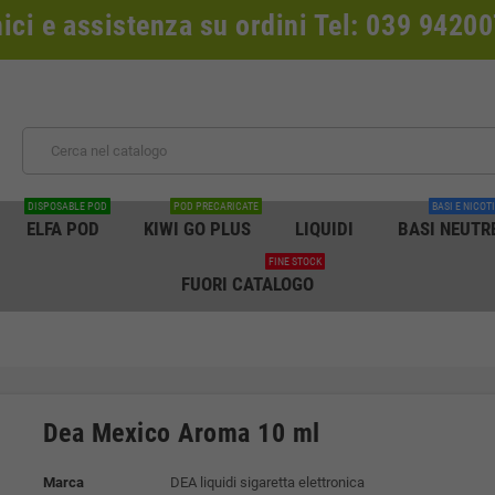
nici e assistenza su ordini Tel: 039 942
DISPOSABLE POD
POD PRECARICATE
BASI E NICOT
ELFA POD
KIWI GO PLUS
LIQUIDI
BASI NEUTR
FINE STOCK
FUORI CATALOGO
Dea Mexico Aroma 10 ml
Marca
DEA liquidi sigaretta elettronica