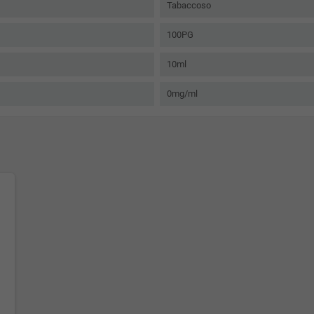
Tabaccoso
100PG
10ml
0mg/ml