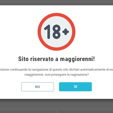
da 10ml per raggiungere la percentuale desiderata.
el liquido scomposto.
presenti sul mercato. Dea è un marchio del mondo dello svapo.
ne in base alle vostre esigenze.
 da polmone, otterrà un gusto intenso con una maggiore percentuale di glicerolo vegetale.
liquidi per sigarette elettroniche, aromi e basi neutre per sigaretta elettronica.
Sito riservato a maggiorenni!
nzione continuando la navigazione di questo sito dichiari automaticamente di e
maggiorenne, vuoi proseguire la nagivazione?
SI
NO