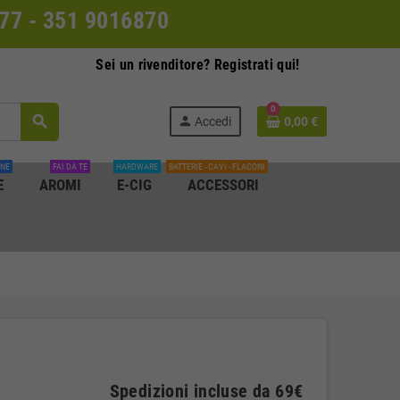
0077 - 351 9016870
Sei un rivenditore? Registrati qui!
0
search
person
Accedi
0,00 €
INE
FAI DA TE
HARDWARE
BATTERIE - CAVI - FLACONI
E
AROMI
E-CIG
ACCESSORI
Spedizioni incluse da 69€