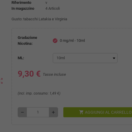
Riferimento
v
In magazzino
4 Articoli
Gusto: tabacchi Latakia e Virginia
Gradazione
0 mg/ml - 10ml
check
Nicotina:
ML:
9,30 €
Tasse incluse
ut_map
(incl. imp. consumo: 1,49 €)
shopping_cart
remove
add
AGGIUNGI AL CARRELLO