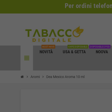
Per ordini telefo
MUST HAVE
VAPE DISPOSABLE
DISPOSABLE E POD
NOVITÀ
USA & GETTA
NOOVA
view_headline
chevron_right
Aromi
chevron_right
Dea Mexico Aroma 10 ml