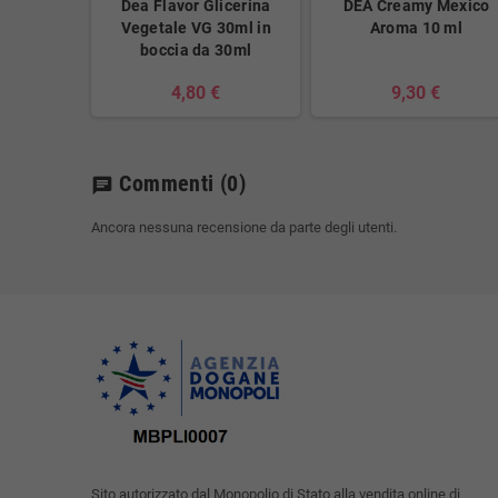
Dea Flavor Glicerina
DEA Creamy Mexico
Vegetale VG 30ml in
Aroma 10 ml
boccia da 30ml
4,80 €
9,30 €
Commenti
(0)
chat
Ancora nessuna recensione da parte degli utenti.
Sito autorizzato dal Monopolio di Stato alla vendita online di