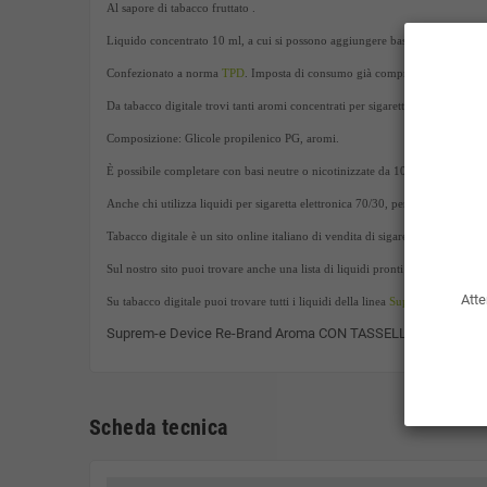
Al sapore di tabacco fruttato .
Liquido concentrato 10 ml, a cui si possono aggiungere basette di nicotina 
Confezionato a norma
TPD
. Imposta di consumo già compresa nel prezzo d
Da tabacco digitale trovi tanti aromi concentrati per sigaretta elettronica 
Composizione: Glicole propilenico PG, aromi.
È possibile completare con basi neutre o nicotinizzate da 10ml con gradazio
Anche chi utilizza liquidi per sigaretta elettronica 70/30, per atomizzatori
Tabacco digitale è un sito online italiano di vendita di sigarette elettroniche, 
Sul nostro sito puoi trovare anche una lista di liquidi pronti 10ml.
Atte
Su tabacco digitale puoi trovare tutti i liquidi della linea
Suprem-e
Suprem-e Device Re-Brand Aroma CON TASSELLO 10 ml
Scheda tecnica