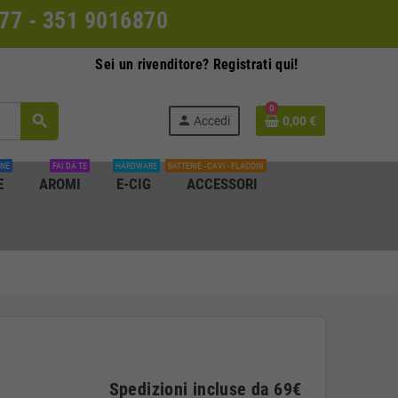
0077 - 351 9016870
Sei un rivenditore? Registrati qui!
0
search
person
Accedi
0,00 €
INE
FAI DA TE
HARDWARE
BATTERIE - CAVI - FLACONI
E
AROMI
E-CIG
ACCESSORI
Spedizioni incluse da 69€