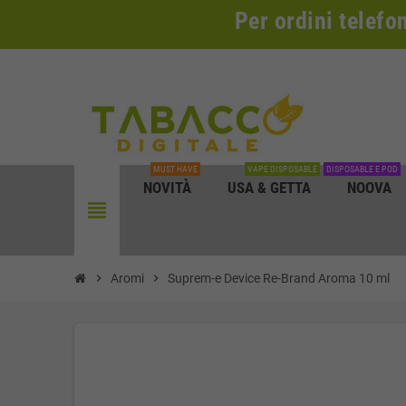
Per ordini telefo
MUST HAVE
VAPE DISPOSABLE
DISPOSABLE E POD
NOVITÀ
USA & GETTA
NOOVA
view_headline
chevron_right
Aromi
chevron_right
Suprem-e Device Re-Brand Aroma 10 ml