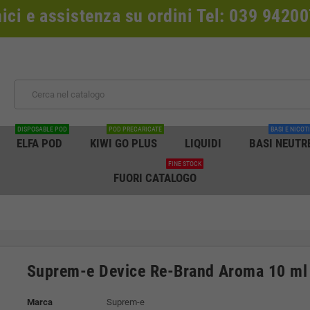
nici e assistenza su ordini Tel: 039 942
DISPOSABLE POD
POD PRECARICATE
BASI E NICOT
ELFA POD
KIWI GO PLUS
LIQUIDI
BASI NEUTR
FINE STOCK
FUORI CATALOGO
Suprem-e Device Re-Brand Aroma 10 ml
Marca
Suprem-e