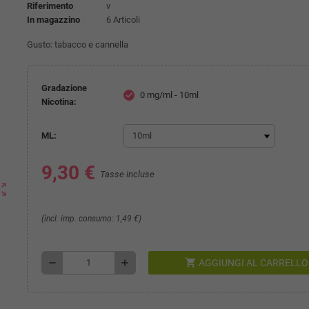
Riferimento
v
In magazzino
6 Articoli
Gusto: tabacco e cannella
Gradazione
0 mg/ml - 10ml
check
Nicotina:
ML:
9,30 €
Tasse incluse
ut_map
(incl. imp. consumo: 1,49 €)
shopping_cart
remove
add
AGGIUNGI AL CARRELLO