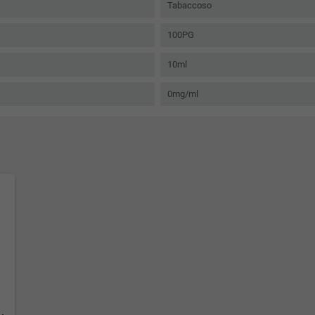
Tabaccoso
100PG
10ml
0mg/ml