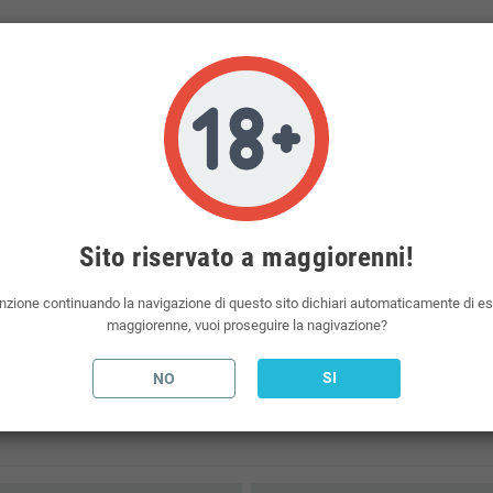
da 10ml per raggiungere la percentuale desiderata.
el liquido scomposto.
presenti sul mercato. Suprem-e è un marchio del mondo dello svapo.
ne in base alle vostre esigenze.
 da polmone, otterrà un gusto intenso con una maggiore percentuale di glicerolo vegetale.
liquidi per sigarette elettroniche, aromi e basi neutre per sigaretta elettronica.
Sito riservato a maggiorenni!
nzione continuando la navigazione di questo sito dichiari automaticamente di e
maggiorenne, vuoi proseguire la nagivazione?
SI
NO