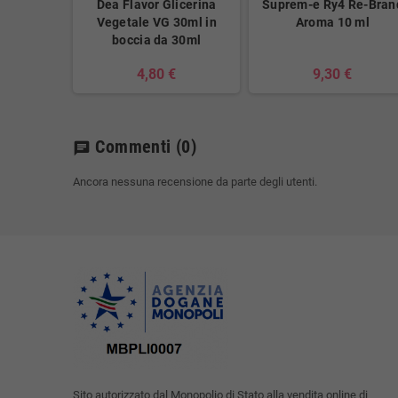
Dea Flavor Glicerina
Suprem-e Ry4 Re-Bran
Vegetale VG 30ml in
Aroma 10 ml
boccia da 30ml
4,80 €
9,30 €
Commenti
(0)
chat
Ancora nessuna recensione da parte degli utenti.
Sito autorizzato dal Monopolio di Stato alla vendita online di