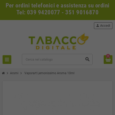
Per ordini telefonici e assistenza su ordini
Tel: 039 9420077 - 351 9016870
person
Accedi
0
view_headline
search
chevron_right
chevron_right
Aromi
Vaporart Lemonissimo Aroma 10ml