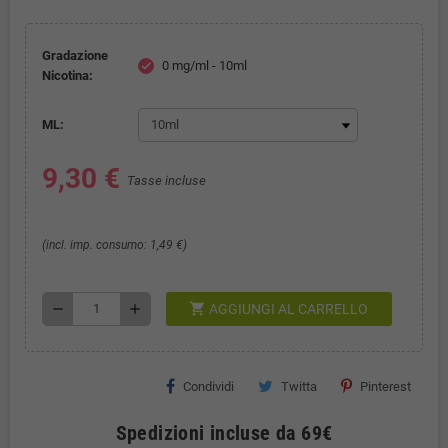
Gradazione
0 mg/ml - 10ml
check
Nicotina:
ML:
9,30 €
Tasse incluse
(incl. imp. consumo: 1,49 €)
shopping_cart
remove
add
AGGIUNGI AL CARRELLO
Condividi
Twitta
Pinterest
Spedizioni incluse da 69€