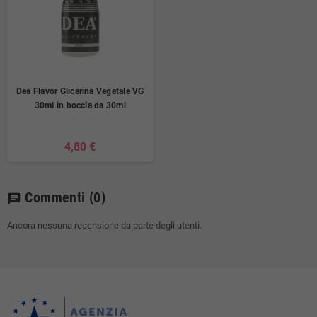
Dea Flavor Glicerina Vegetale VG
30ml in boccia da 30ml
4,80 €
Commenti
(0)
chat
Ancora nessuna recensione da parte degli utenti.