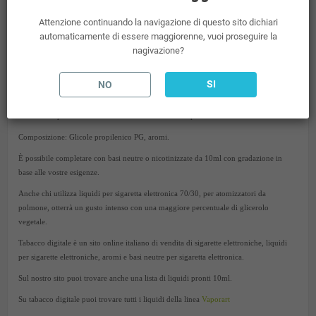
Al sapore di limone ghiacchiato .
Attenzione continuando la navigazione di questo sito dichiari
Liquido concentrato 10 ml, a cui si possono aggiungere basette di nicotina da 10ml
automaticamente di essere maggiorenne, vuoi proseguire la
per raggiungere la percentuale desiderata.
nagivazione?
Confezionato a norma
TPD
. Imposta di consumo già compresa nel prezzo del liquido
scomposto.
SI
NO
Da tabacco digitale trovi tanti aromi concentrati per sigaretta elettronica presenti sul
mercato. Vaporart è un marchio del mondo dello svapo.
Composizione: Glicole propilenico PG, aromi.
È possibile completare con basi neutre o nicotinizzate da 10ml con gradazione in
base alle vostre esigenze.
Anche chi utilizza liquidi per sigaretta elettronica 70/30, per atomizzatori da
polmone, otterrà un gusto intenso con una maggiore percentuale di glicerolo
vegetale.
Tabacco digitale è un sito online italiano di vendita di sigarette elettroniche, liquidi
per sigarette elettroniche, aromi e basi neutre per sigaretta elettronica.
Sul nostro sito puoi trovare anche una lista di liquidi pronti 10ml.
Su tabacco digitale puoi trovare tutti i liquidi della linea
Vaporart