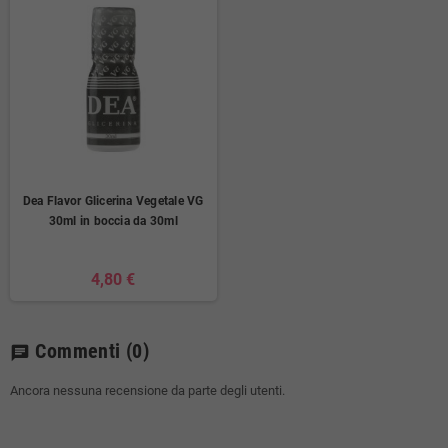
Dea Flavor Glicerina Vegetale VG
30ml in boccia da 30ml
4,80 €
Commenti
(0)
chat
Ancora nessuna recensione da parte degli utenti.