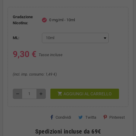
Gradazione
0 mg/ml - 10ml
check
Nicotina:
ML:
9,30 €
Tasse incluse
(incl. imp. consumo: 1,49 €)
shopping_cart
remove
add
AGGIUNGI AL CARRELLO
Condividi
Twitta
Pinterest
Spedizioni incluse da 69€