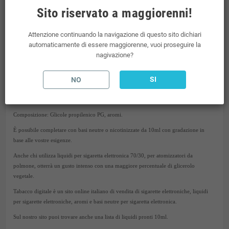
Dea Khanty è un aroma fruttato.
Sito riservato a maggiorenni!
Al sapore di fragole, lamponi, ribes e mirtilli ghiacciti .
Attenzione continuando la navigazione di questo sito dichiari
Liquido concentrato 10 ml, a cui si possono aggiungere basette di nicotina da 10ml
automaticamente di essere maggiorenne, vuoi proseguire la
per raggiungere la percentuale desiderata.
nagivazione?
Confezionato a norma
TPD
. Imposta di consumo già compresa nel prezzo del liquido
scomposto.
SI
NO
Da tabacco digitale trovi tanti aromi concentrati per sigaretta elettronica presenti sul
mercato. Dea è un marchio del mondo dello svapo.
Composizione: Glicole propilenico PG, aromi.
È possibile completare con basi neutre o nicotinizzate da 10ml con gradazione in
base alle vostre esigenze.
Anche chi utilizza liquidi per sigaretta elettronica 70/30, per atomizzatori da
polmone, otterrà un gusto intenso con una maggiore percentuale di glicerolo
vegetale.
Tabacco digitale è un sito online italiano di vendita di sigarette elettroniche, liquidi
per sigarette elettroniche, aromi e basi neutre per sigaretta elettronica.
Sul nostro sito puoi trovare anche una lista di liquidi pronti 10ml.