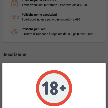
Politiche per la sicurezza
Transazioni sicure tramite il Pos Virtuale di NEXI
Politiche per le spedizioni
Spedizioni incluse per ordini superiori a 69€
Politiche per i resi
Il Diritto di Recesso è regolato dal D. Lgs n. 206/2005
Descrizione
Dea Khanty Aroma CON TASSELLO 10 ml
Gusto:
fragole, lamponi, ribes e mirtilli rossi ghiacciati .
Questo prodotto non contiene nicotina.
Liquido in base 100 PG
10ml di liquido concentrato in flacone da 10ml.