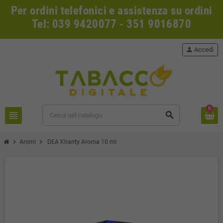
Per ordini telefonici e assistenza su ordini
Tel: 039 9420077 - 351 9016870
person
Accedi
0
view_headline
search
chevron_right
chevron_right
Aromi
DEA Khanty Aroma 10 ml