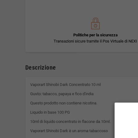
Politiche per la sicurezza
Transazioni sicure tramite il Pos Virtuale di NEXI
Descrizione
Vaporart Shinobi Dark Concentrato 10 ml
Gusto: tabacco, papaya e fico d'india
Questo prodotto non contiene nicotina.
Liquido in base 100 PG
10ml di liquido concentrato in flacone da 10ml.
Vaporart Shinobi Dark è un aroma tabaccoso