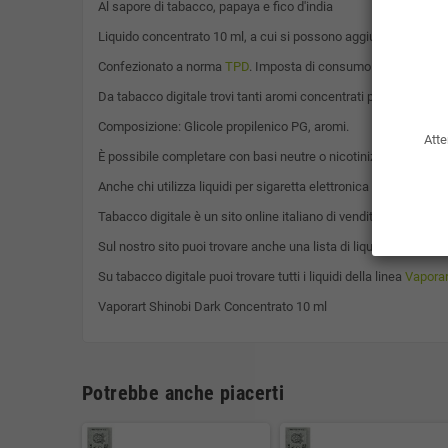
Al sapore di tabacco, papaya e fico d'india
Liquido concentrato 10 ml, a cui si possono aggiungere basette
Confezionato a norma
TPD
. Imposta di consumo già compresa 
Da tabacco digitale trovi tanti aromi concentrati per sigaretta
Composizione: Glicole propilenico PG, aromi.
Atte
È possibile completare con basi neutre o nicotinizzate da 10ml
Anche chi utilizza liquidi per sigaretta elettronica 70/30, per
Tabacco digitale è un sito online italiano di vendita di sigarette
Sul nostro sito puoi trovare anche una lista di liquidi pronti 10m
Su tabacco digitale puoi trovare tutti i liquidi della linea
Vaporar
Vaporart Shinobi Dark Concentrato 10 ml
Potrebbe anche piacerti