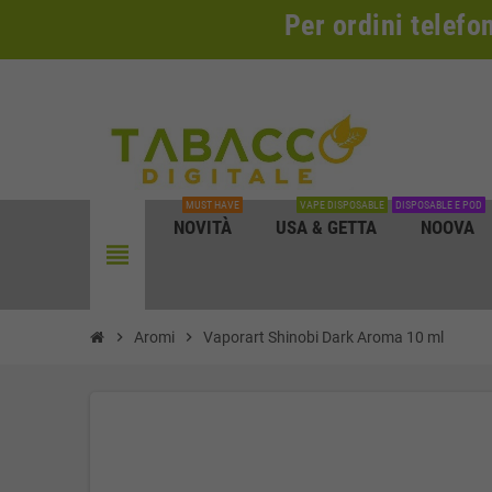
Per ordini telefo
MUST HAVE
VAPE DISPOSABLE
DISPOSABLE E POD
NOVITÀ
USA & GETTA
NOOVA
view_headline
chevron_right
Aromi
chevron_right
Vaporart Shinobi Dark Aroma 10 ml