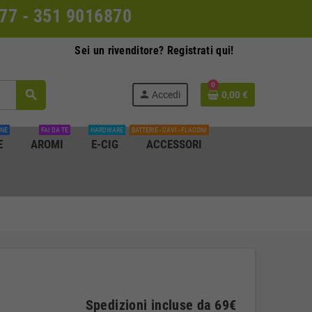
0077 - 351 9016870
Sei un rivenditore? Registrati qui!
0
search
person
Accedi
0,00 €
INE
FAI DA TE
HARDWARE
BATTERIE - CAVI - FLACONI
E
AROMI
E-CIG
ACCESSORI
Spedizioni incluse da 69€