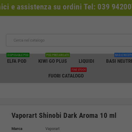
nici e assistenza su ordini Tel: 039 942
DISPOSABLE POD
POD PRECARICATE
BASI E NICOT
ELFA POD
KIWI GO PLUS
LIQUIDI
BASI NEUTR
FINE STOCK
FUORI CATALOGO
Vaporart Shinobi Dark Aroma 10 ml
Marca
Vaporart