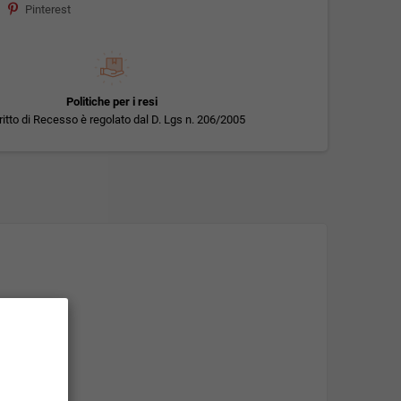
Pinterest
Politiche per i resi
iritto di Recesso è regolato dal D. Lgs n. 206/2005