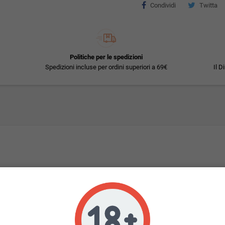
Condividi
Twitta
Politiche per le spedizioni
Spedizioni incluse per ordini superiori a 69€
Il D