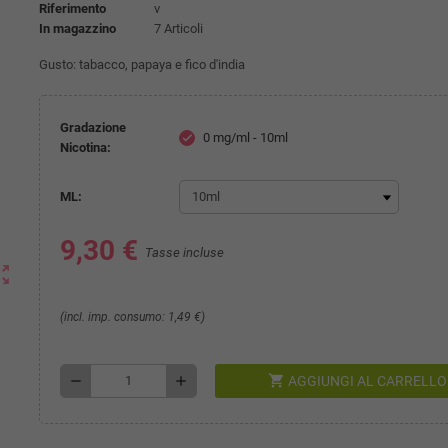
Riferimento
v
In magazzino
7 Articoli
Gusto: tabacco, papaya e fico d'india
Gradazione
0 mg/ml - 10ml
check
Nicotina:
ML:
9,30 €
Tasse incluse
ut_map
(incl. imp. consumo: 1,49 €)
shopping_cart
remove
add
AGGIUNGI AL CARRELLO