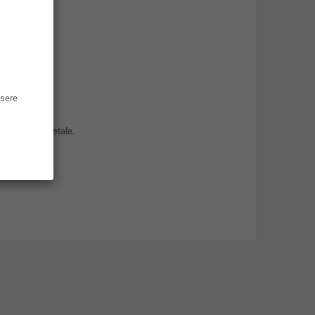
ssere
 glicerolo vegetale.
lettronica.