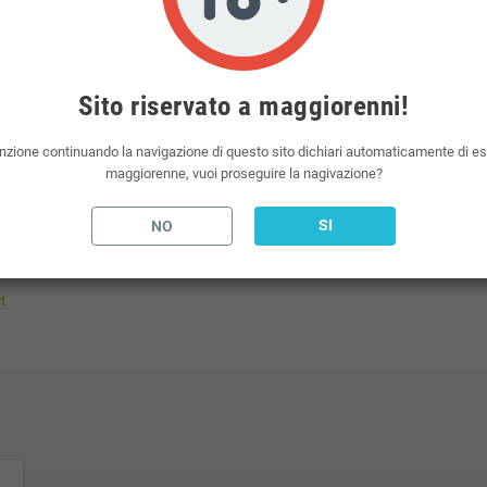
 di nicotina da 10ml per raggiungere la percentuale desiderata.
nel prezzo del liquido scomposto.
Sito riservato a maggiorenni!
 elettronica presenti sul mercato. Vaporart è un marchio del mondo dello svapo.
nzione continuando la navigazione di questo sito dichiari automaticamente di e
 con gradazione in base alle vostre esigenze.
maggiorenne, vuoi proseguire la nagivazione?
 atomizzatori da polmone, otterrà un gusto intenso con una maggiore percentuale di
SI
NO
 elettroniche, liquidi per sigarette elettroniche, aromi e basi neutre per sigaretta e
l.
t