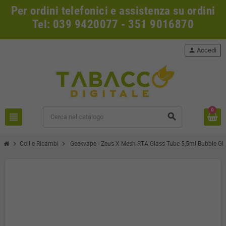
Per ordini telefonici e assistenza su ordini
Tel: 039 9420077 - 351 9016870
person
Accedi
0
view_headline
search
chevron_right
chevron_right
Coil e Ricambi
Geekvape - Zeus X Mesh RTA Glass Tube-5,5ml Bubble Gl