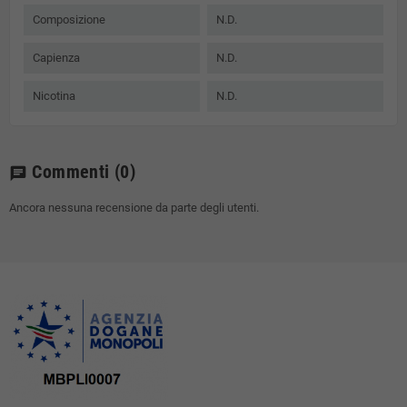
Composizione
N.D.
Capienza
N.D.
Nicotina
N.D.
Commenti
(0)
chat
Ancora nessuna recensione da parte degli utenti.