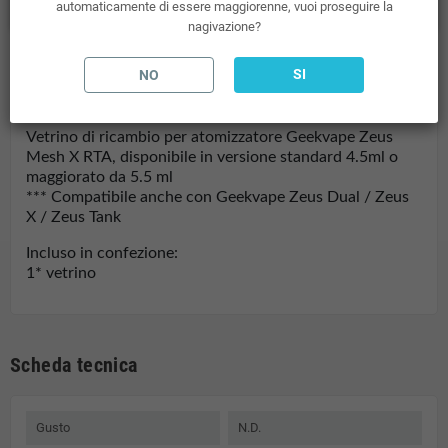
automaticamente di essere maggiorenne, vuoi proseguire la
nagivazione?
SI
NO
Descrizione
Vetrino di ricambio per atomizzatore Geekvape Zeus
Mesh X RTA, disponibile in versione standard 4.5ml o
maggiorato da 5.5 ml
*** Compatibile anche con Geekvape
Zeus Dual / Zeus
X / Zeus Tank
Incluso in confezione:
1* vetrino
Scheda tecnica
Gusto
N.D.