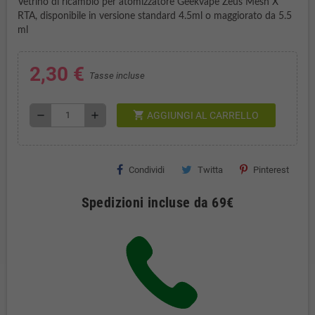
Vetrino di ricambio per atomizzatore Geekvape Zeus Mesh X
RTA, disponibile in versione standard 4.5ml o maggiorato da 5.5
ml
2,30 €
Tasse incluse
shopping_cart
remove
add
AGGIUNGI AL CARRELLO
Condividi
Twitta
Pinterest
Spedizioni incluse da 69€