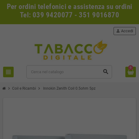
Per ordini telefonici e assistenza su ordini
Tel: 039 9420077 - 351 9016870
person
Accedi
0
view_headline
search
chevron_right
chevron_right
Coil e Ricambi
Innokin Zenith Coil 0.5ohm 5pz