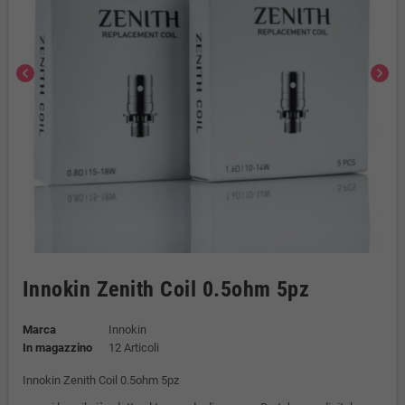
chevron_left
chevron_right
Innokin Zenith Coil 0.5ohm 5pz
Marca
Innokin
In magazzino
12 Articoli
Innokin Zenith Coil 0.5ohm 5pz