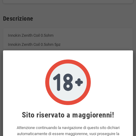
Descrizione
Innokin Zenith Coil 0.5ohm
Innokin Zenith Coil 0.5ohm 5pz
Resistenze
di ricambio per atomizzatori
Quale tipo di resistenza ti si addice di più?
Scopri l'MTL di qualità e scegli quello più adatto a te con l'intera linea Z
Coil proposta da tabacco digitale
Coil Z in plex3D da 0,48Ω / 0,5Ω : sapore e longevità superiori
Coil kanthal da 0,8Ω : svapo più caldo che richiede più potenza
Coil kanthal da 1,2Ω : design migliorato della resistenza per un sapore
migliore
Sito riservato a maggiorenni!
Coil kanthal da 1,6Ω : perfetto per l'uso con liquidi er sigaretta
elettronica tabaccosi
Attenzione continuando la navigazione di questo sito dichiari
automaticamente di essere maggiorenne, vuoi proseguire la
Coil kanthal da 1,0Ω : progettato per lo svapo polmonare diretto per un