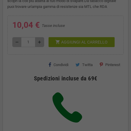
scopri la coil più adatta al tuo modo di svapare.Da tabacco digitale
puoi trovare un'ampia gamma di resistenze sia MTL che RDA
10,04 €
Tasse incluse
shopping_cart
remove
add
AGGIUNGI AL CARRELLO
Condividi
Twitta
Pinterest
Spedizioni incluse da 69€