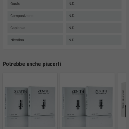
Gusto
N.D.
Composizione
N.D.
Capienza
N.D.
Nicotina
N.D.
Potrebbe anche piacerti