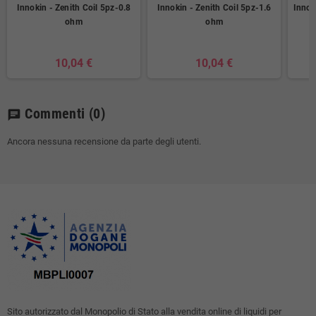
Innokin - Zenith Coil 5pz-0.8
Innokin - Zenith Coil 5pz-1.6
Innok
ohm
ohm
10,04 €
10,04 €
Commenti
(0)
chat
Ancora nessuna recensione da parte degli utenti.
Sito autorizzato dal Monopolio di Stato alla vendita online di liquidi per