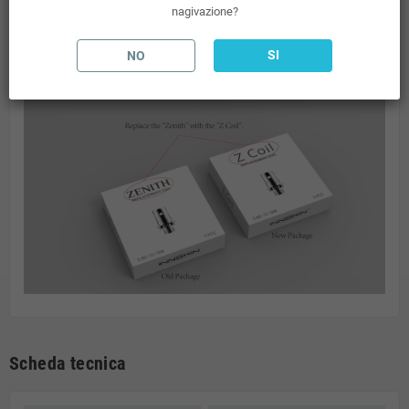
nagivazione?
tiro di polmone
Innokin Zenith Coil 0.5ohm da tabacco digitale.
SI
NO
Le
resistenze
dello Zenith hanno cambiato scritta nel pacchetto:
Scheda tecnica