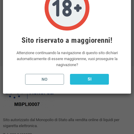
INFORMAZIONI NEGOZIO
Tabaccodigitale Vendita Online Sigarette Elettroniche
place
Italia
mail
Sito riservato a maggiorenni!
Inviaci un'e-mail:
info@tabaccodigitale.it
Attenzione continuando la navigazione di questo sito dichiari
automaticamente di essere maggiorenne, vuoi proseguire la
nagivazione?
SI
NO
Sito autorizzato dal Monopolio di Stato alla vendita online di liquidi per
sigaretta elettronica.