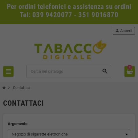
Per ordini telefonici e assistenza su ordini
Tel: 039 9420077 - 351 9016870
person
Accedi
0
view_headline
search
chevron_right
Contattaci
CONTATTACI
Argomento