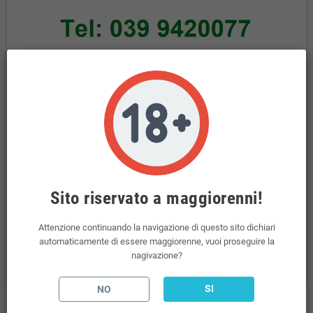
Politiche per la sicurezza
Transazioni sicure tramite il Pos Virtuale di NEXI
Sito riservato a maggiorenni!
Politiche per le spedizioni
Spedizioni incluse per ordini superiori a 69€
Attenzione continuando la navigazione di questo sito dichiari
automaticamente di essere maggiorenne, vuoi proseguire la
Politiche per i resi
nagivazione?
Il Diritto di Recesso è regolato dal D. Lgs n. 206/2005
SI
NO