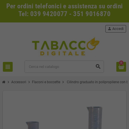
Per ordini telefonici e assistenza su ordini
Tel: 039 9420077 - 351 9016870
person
Accedi
0
view_headline
search
chevron_right
chevron_right
chevron_right
Accessori
Flaconi e boccette
Cilindro graduato in polipropilene con 