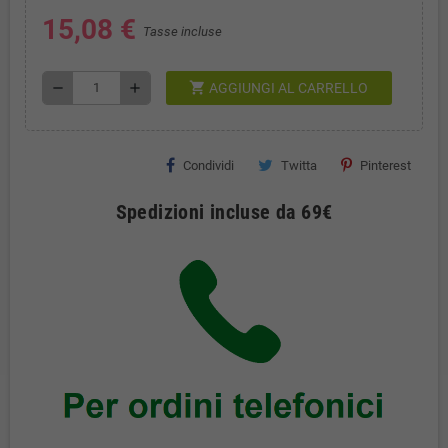
15,08 €
Tasse incluse
shopping_cart
remove
add
AGGIUNGI AL CARRELLO
Condividi
Twitta
Pinterest
Spedizioni incluse da 69€