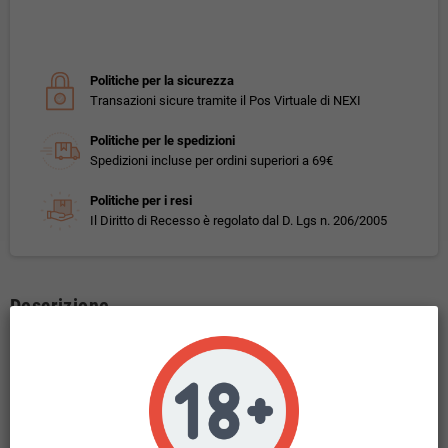
Politiche per la sicurezza
Transazioni sicure tramite il Pos Virtuale di NEXI
Politiche per le spedizioni
Spedizioni incluse per ordini superiori a 69€
Politiche per i resi
Il Diritto di Recesso è regolato dal D. Lgs n. 206/2005
Descrizione
Kiwi Vapor Kiwi Go Plus Blueberry Ice Pod di Ricambio
Cartucce precaricate gusto mirtillo ice per KIWI GO PLUS
Gusto: Mirtillo ghiacciato