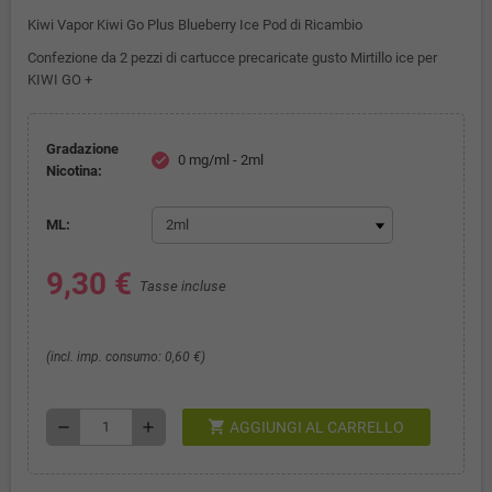
Kiwi Vapor Kiwi Go Plus Blueberry Ice Pod di Ricambio
Confezione da 2 pezzi di cartucce precaricate gusto Mirtillo ice per
KIWI GO +
Gradazione
0 mg/ml - 2ml
check
Nicotina:
ML:
9,30 €
Tasse incluse
(incl. imp. consumo: 0,60 €)
shopping_cart
remove
add
AGGIUNGI AL CARRELLO