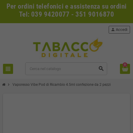
Per ordini telefonici e assistenza su ordini
Tel: 039 9420077 - 351 9016870
person
Accedi
0
view_headline
search
chevron_right
Vaporesso Vibe Pod di Ricambio 4.5ml confezione da 2 pezzi