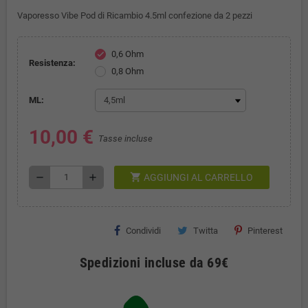
Vaporesso Vibe Pod di Ricambio 4.5ml confezione da 2 pezzi
0,6 Ohm
check
Resistenza:
0,8 Ohm
ML:
10,00 €
Tasse incluse
shopping_cart
remove
add
AGGIUNGI AL CARRELLO
Condividi
Twitta
Pinterest
Spedizioni incluse da 69€