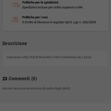
Politiche per le spedizioni
Spedizioni incluse per ordini superiori a 69€
Politiche per i resi
Il Diritto di Recesso è regolato dal D. Lgs n. 206/2005
Descrizione
Vaporesso Vibe Pod di Ricambio 4.5ml confezione da 2 pezzi
Commenti
(0)
chat
Ancora nessuna recensione da parte degli utenti.