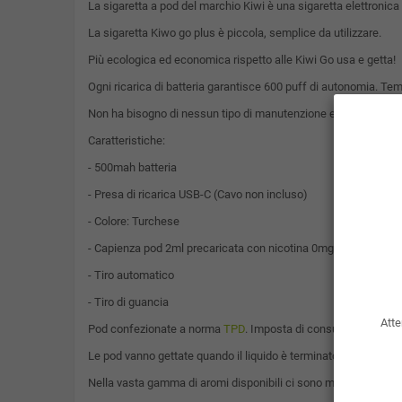
La sigaretta a pod del marchio Kiwi è una sigaretta elettronica i
La sigaretta Kiwo go plus è piccola, semplice da utilizzare.
Più ecologica ed economica rispetto alle Kiwi Go usa e getta!
Ogni ricarica di batteria garantisce 600 puff di autonomia. Temp
Non ha bisogno di nessun tipo di manutenzione ed è compatibile co
Caratteristiche:
- 500mah batteria
- Presa di ricarica USB-C (Cavo non incluso)
- Colore: Turchese
- Capienza pod 2ml precaricata con nicotina 0mg/ml
- Tiro automatico
- Tiro di guancia
Atte
Pod confezionate a norma
TPD
. Imposta di consumo già compr
Le pod vanno gettate quando il liquido è terminato, non possono
Nella vasta gamma di aromi disponibili ci sono molte varianti di 