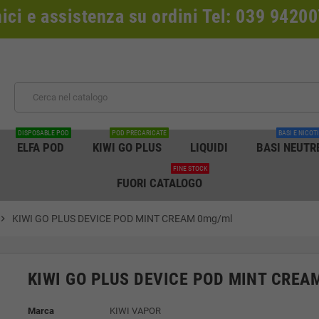
nici e assistenza su ordini Tel: 039 942
DISPOSABLE POD
POD PRECARICATE
BASI E NICOT
ELFA POD
KIWI GO PLUS
LIQUIDI
BASI NEUTR
FINE STOCK
FUORI CATALOGO
vron_right
KIWI GO PLUS DEVICE POD MINT CREAM 0mg/ml
KIWI GO PLUS DEVICE POD MINT CREA
Marca
KIWI VAPOR