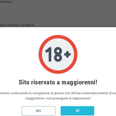
ntuitiva.
o di ricarica: 20 minuti.
n tutti gli altri gusti precaricati diversi da quello iniziale.
Sito riservato a maggiorenni!
nzione continuando la navigazione di questo sito dichiari automaticamente di e
esa nel prezzo della pod.
maggiorenne, vuoi proseguire la nagivazione?
 essere ricaricate di liquido.
liquidi fruttati.
SI
NO