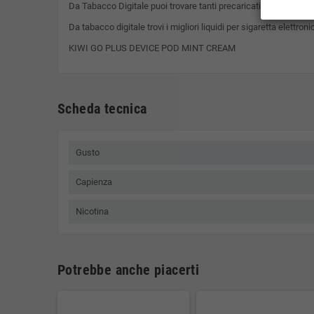
Da Tabacco Digitale puoi trovare tanti precaricati per sigaretta 
Da tabacco digitale trovi i migliori liquidi per sigaretta elettro
KIWI GO PLUS DEVICE POD MINT CREAM
Scheda tecnica
Gusto
Capienza
Nicotina
Potrebbe anche piacerti