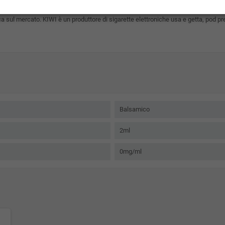
elettronica.
nica sul mercato. KIWI è un produttore di sigarette elettroniche usa e getta, pod pre
Balsamico
2ml
0mg/ml