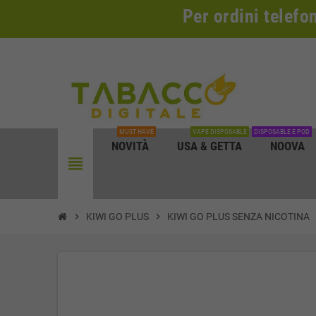
Per ordini telefo
MUST HAVE
VAPE DISPOSABLE
DISPOSABLE E POD
NOVITÀ
USA & GETTA
NOOVA
view_headline
chevron_right
KIWI GO PLUS
chevron_right
KIWI GO PLUS SENZA NICOTINA
che