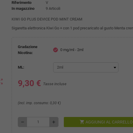
Riferimento
V
In magazzino
9 Articoli
KIWI GO PLUS DEVICE POD MINT CREAM
Sigaretta elettronica Kiwi Go + con 1 pod precaricato al gusto Menta cr
Gradazione
0 mg/ml - 2ml
check
Nicotina:
ML:
ut_map
9,30 €
Tasse incluse
(incl. imp. consumo: 0,30 €)
shopping_cart
remove
add
AGGIUNGI AL CARRELLO