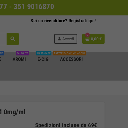
0077 - 351 9016870
Sei un rivenditore? Registrati qui!
0
search
person
Accedi
0,00 €
INE
FAI DA TE
HARDWARE
BATTERIE - CAVI - FLACONI
E
AROMI
E-CIG
ACCESSORI
M 0mg/ml
Spedizioni incluse da 69€