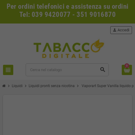
Per ordini telefonici e assistenza su ordini
Tel: 039 9420077 - 351 9016870
person
Accedi
0
view_headline
search
chevron_right
chevron_right
chevron_right
Liquidi
Liquidi pronti senza nicotina
Vaporart Super Vanilla liquido p