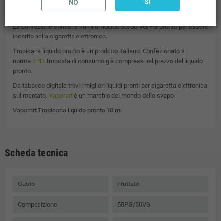
SI
Da Tabacco Digitale puoi trovare tutti i liquidi per sigaretta elettronica
NO
del marchio
La confezione contiene 10ml di liquido 50/50 VG/PG pronto per essere
inserito nella sigaretta elettronica.
Tropicana
liquido pronto è un prodotto italiano. Confezionato a
norma
TPD
. Imposta di consumo già compresa nel prezzo del liquido
pronto.
Da tabacco digitale trovi i migliori liquidi pronti per sigaretta elettronica
sul mercato.
Vaporart
è un marchio del mondo dello svapo.
Vaporart Tropicana liquido pronto 10 ml
Scheda tecnica
Gusto
Fruttato
Composizione
50PG/50VG