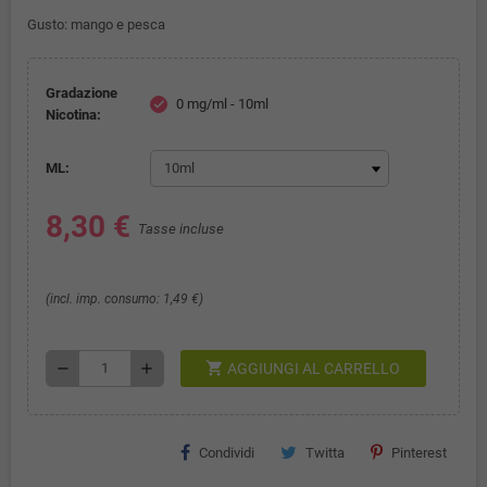
Gusto: mango e pesca
Gradazione
0 mg/ml - 10ml
check
Nicotina:
ML:
8,30 €
Tasse incluse
(incl. imp. consumo: 1,49 €)
shopping_cart
remove
add
AGGIUNGI AL CARRELLO
Condividi
Twitta
Pinterest