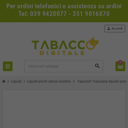
Per ordini telefonici e assistenza su ordini
Tel: 039 9420077 - 351 9016870
person
Accedi
0
view_headline
search
chevron_right
chevron_right
chevron_right
Liquidi
Liquidi pronti senza nicotina
Vaporart Tropicana liquido pron