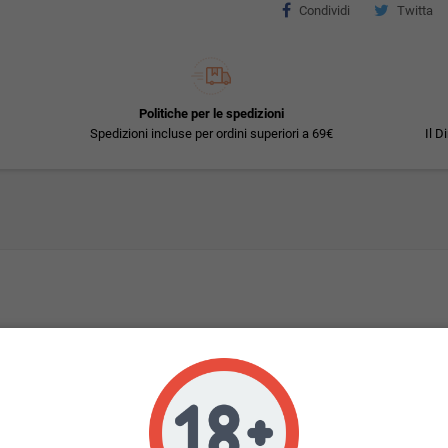
Condividi
Twitta
Politiche per le spedizioni
Spedizioni incluse per ordini superiori a 69€
Il D
ono il gusto reale della sigaretta tradizionale
i miscele di tabacco, sfoglia il
catalogo
!
ttronica del marchio
essere inserito nella sigaretta elettronica.