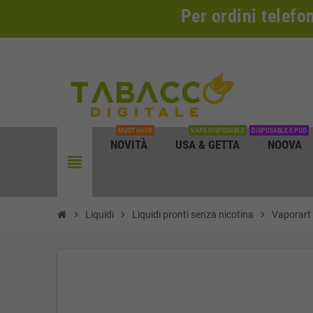
Per ordini telefo
MUST HAVE
VAPE DISPOSABLE
DISPOSABLE E POD
NOVITÀ
USA & GETTA
NOOVA
view_headline
chevron_right
Liquidi
chevron_right
Liquidi pronti senza nicotina
chevron_right
Vaporart 