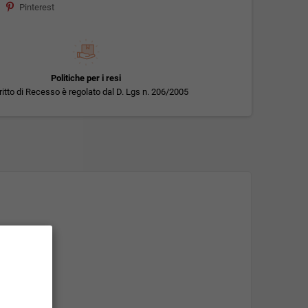
Pinterest
Politiche per i resi
iritto di Recesso è regolato dal D. Lgs n. 206/2005