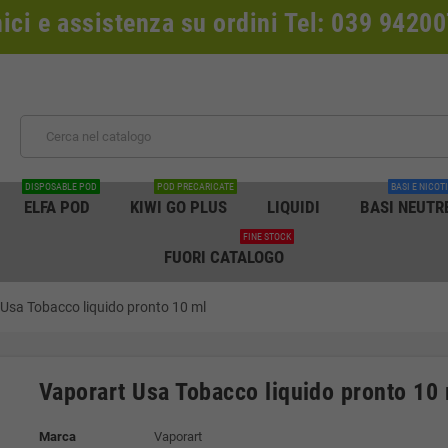
nici e assistenza su ordini Tel: 039 942
DISPOSABLE POD
POD PRECARICATE
BASI E NICOT
ELFA POD
KIWI GO PLUS
LIQUIDI
BASI NEUTR
FINE STOCK
FUORI CATALOGO
Usa Tobacco liquido pronto 10 ml
Vaporart Usa Tobacco liquido pronto 10
Marca
Vaporart