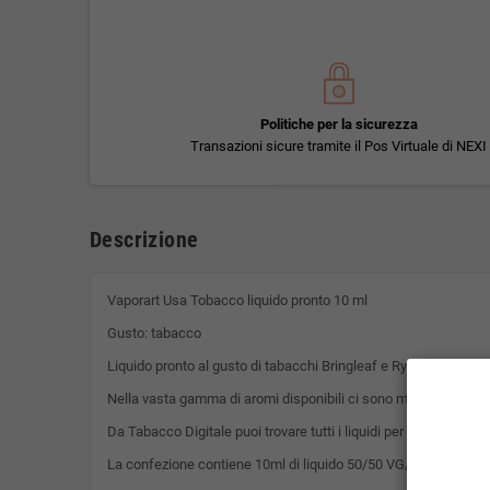
Politiche per la sicurezza
Transazioni sicure tramite il Pos Virtuale di NEXI
Descrizione
Vaporart Usa Tobacco liquido pronto 10 ml
Gusto: tabacco
Liquido pronto al gusto di tabacchi Bringleaf e Ry4 che riproduc
Nella vasta gamma di aromi disponibili ci sono molte varianti d
Da Tabacco Digitale puoi trovare tutti i liquidi per sigaretta ele
La confezione contiene 10ml di liquido 50/50 VG/PG pronto per 