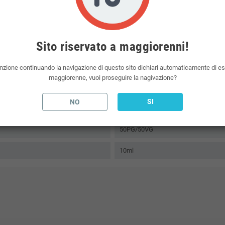
ato a norma
TPD
. Imposta di consumo già compresa nel prezzo del liquido pronto.
lettronica sul mercato.
Vaporart
è un marchio del mondo dello svapo.
Sito riservato a maggiorenni!
nzione continuando la navigazione di questo sito dichiari automaticamente di e
maggiorenne, vuoi proseguire la nagivazione?
SI
NO
Tabaccoso
50PG/50VG
10ml