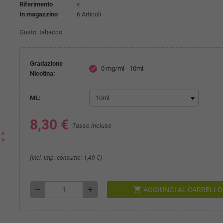
Riferimento
v
In magazzino
6 Articoli
Gusto: tabacco
Gradazione
0 mg/ml - 10ml
check
Nicotina:
ML:
8,30 €
Tasse incluse
ut_map
(incl. imp. consumo: 1,49 €)
shopping_cart
remove
add
AGGIUNGI AL CARRELLO