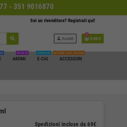
0077 - 351 9016870
Sei un rivenditore? Registrati qui!
0
search
person
Accedi
0,00 €
INE
FAI DA TE
HARDWARE
BATTERIE - CAVI - FLACONI
E
AROMI
E-CIG
ACCESSORI
 ml
Spedizioni incluse da 69€