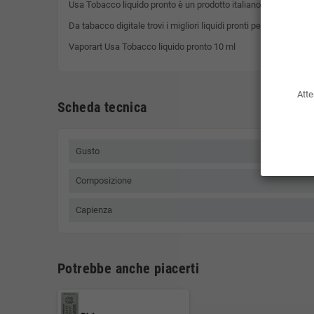
Usa Tobacco
liquido pronto è un prodotto italiano. Confezion
Da tabacco digitale trovi i migliori liquidi pronti per sigaretta e
Vaporart Usa Tobacco liquido pronto 10 ml
Atte
Scheda tecnica
Gusto
Composizione
Capienza
Potrebbe anche piacerti