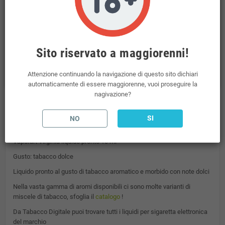
Politiche per la sicurezza
Transazioni sicure tramite il Pos Virtuale di NEXI
Politiche per le spedizioni
Spedizioni incluse per ordini superiori a 69€
Sito riservato a maggiorenni!
Politiche per i resi
Il Diritto di Recesso è regolato dal D. Lgs n. 206/2005
Attenzione continuando la navigazione di questo sito dichiari
automaticamente di essere maggiorenne, vuoi proseguire la
nagivazione?
Descrizione
SI
NO
Vaporart Virginia liquido pronto 10 ml
Gusto: tabacco dolce
Liquido pronto al gusto di tabacco aromatico e morbido con note dolci
Nella vasta gamma di aromi disponibili ci sono molte varianti di
miscele di tabacco, sfoglia il
catalogo
!
Da Tabacco Digitale puoi trovare tutti i liquidi per sigaretta elettronica
del marchio