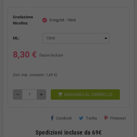
Gradazione
0 mg/ml - 10ml
check
Nicotina:
ML:
8,30 €
Tasse incluse
(incl. imp. consumo: 1,49 €)
shopping_cart
remove
add
AGGIUNGI AL CARRELLO
Condividi
Twitta
Pinterest
Spedizioni incluse da 69€