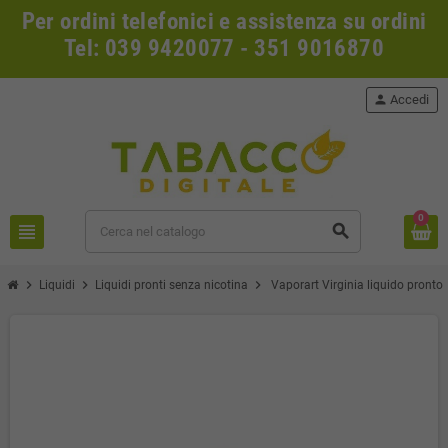
Per ordini telefonici e assistenza su ordini
Tel: 039 9420077 - 351 9016870
person
Accedi
0
view_headline
search
chevron_right
chevron_right
chevron_right
Liquidi
Liquidi pronti senza nicotina
Vaporart Virginia liquido pronto