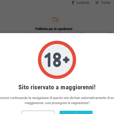
Condividi
Twitta
Politiche per le spedizioni
Spedizioni incluse per ordini superiori a 69€
Il D
nco
Sito riservato a maggiorenni!
i miscele di tabacco, sfoglia il
catalogo
!
nzione continuando la navigazione di questo sito dichiari automaticamente di e
ttronica del marchio
maggiorenne, vuoi proseguire la nagivazione?
essere inserito nella sigaretta elettronica.