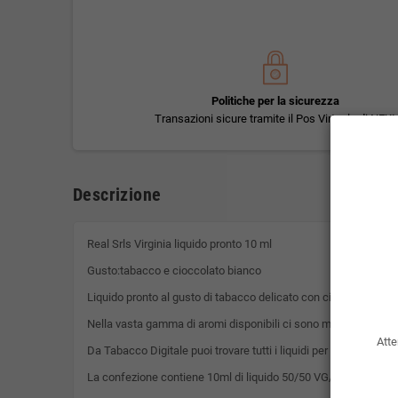
Politiche per la sicurezza
Transazioni sicure tramite il Pos Virtuale di NEXI
Descrizione
Real Srls Virginia liquido pronto 10 ml
Gusto:tabacco e cioccolato bianco
Liquido pronto al gusto di tabacco delicato con cioccolato bia
Nella vasta gamma di aromi disponibili ci sono molte varianti d
Atte
Da Tabacco Digitale puoi trovare tutti i liquidi per sigaretta ele
La confezione contiene 10ml di liquido 50/50 VG/PG pronto per 