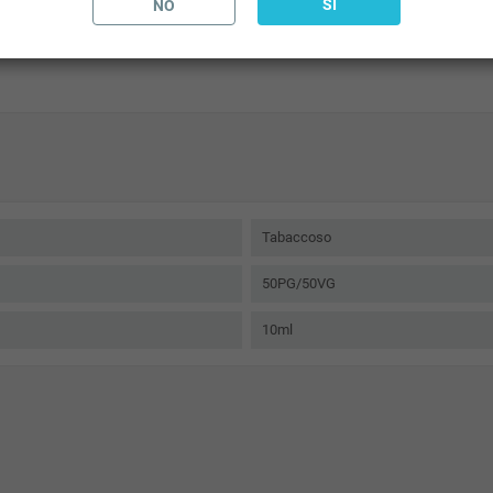
SI
NO
norma
TPD
. Imposta di consumo già compresa nel prezzo del liquido pronto.
lettronica sul mercato.
Real Srls
è un marchio del mondo dello svapo.
Tabaccoso
50PG/50VG
10ml