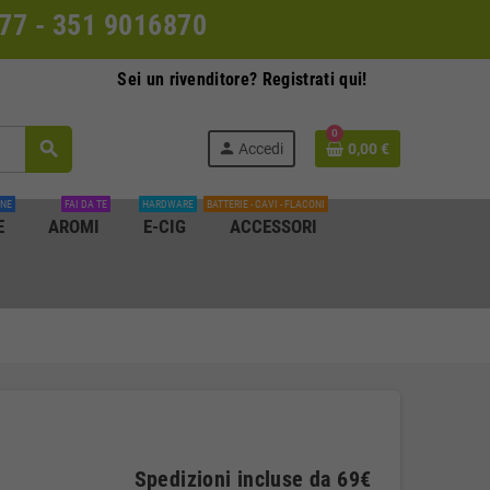
0077 - 351 9016870
Sei un rivenditore? Registrati qui!
0
search
person
Accedi
0,00 €
INE
FAI DA TE
HARDWARE
BATTERIE - CAVI - FLACONI
E
AROMI
E-CIG
ACCESSORI
Spedizioni incluse da 69€