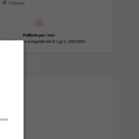
Pinterest
Politiche per i resi
iritto di Recesso è regolato dal D. Lgs n. 206/2005
ssere