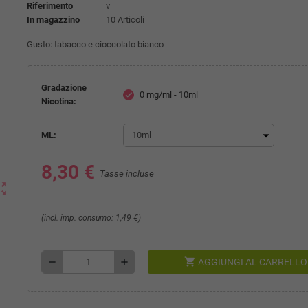
Riferimento
v
In magazzino
10 Articoli
Gusto: tabacco e cioccolato bianco
Gradazione
0 mg/ml - 10ml
check
Nicotina:
ML:
8,30 €
Tasse incluse
ut_map
(incl. imp. consumo: 1,49 €)
shopping_cart
remove
add
AGGIUNGI AL CARRELLO