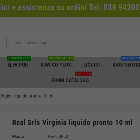
nici e assistenza su ordini Tel: 039 942
DISPOSABLE POD
POD PRECARICATE
BASI E NICOT
ELFA POD
KIWI GO PLUS
LIQUIDI
BASI NEUTR
FINE STOCK
FUORI CATALOGO
Virginia liquido pronto 10 ml
Real Srls Virginia liquido pronto 10 ml
Marca
REAL SRLS