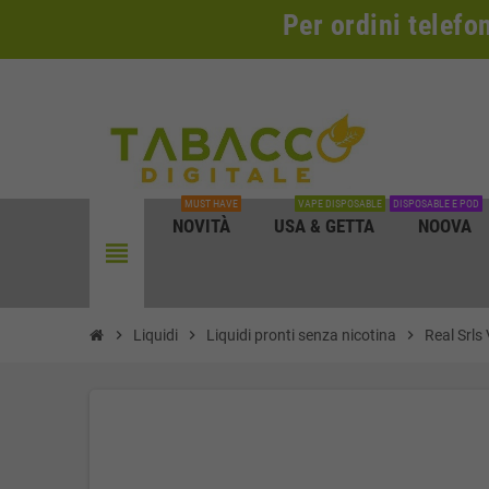
Per ordini telefo
MUST HAVE
VAPE DISPOSABLE
DISPOSABLE E POD
NOVITÀ
USA & GETTA
NOOVA
view_headline
chevron_right
Liquidi
chevron_right
Liquidi pronti senza nicotina
chevron_right
Real Srls 