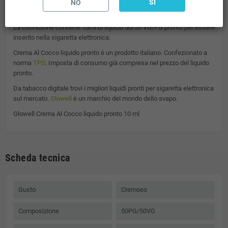
SI
Da Tabacco Digitale puoi trovare tutti i liquidi per sigaretta elettronica
NO
del marchio
La confezione contiene 10ml di liquido 50/50 VG/PG pronto per essere
inserito nella sigaretta elettronica.
Crema Al Cocco
liquido pronto è un prodotto italiano. Confezionato a
norma
TPD
. Imposta di consumo già compresa nel prezzo del liquido
pronto.
Da tabacco digitale trovi i migliori liquidi pronti per sigaretta elettronica
sul mercato.
Glowell
è un marchio del mondo dello svapo.
Glowell Crema Al Cocco liquido pronto 10 ml
Scheda tecnica
Gusto
Cremoso
Composizione
50PG/50VG