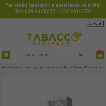
Per ordini telefonici e assistenza su ordini
Tel: 039 9420077 - 351 9016870
person
Accedi
0
view_headline
search
chevron_right
chevron_right
chevron_right
Liquidi
Liquidi pronti senza nicotina
Glowell Crema Al Cocco liquido 