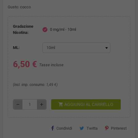
Gusto:
cocco
Gradazione
0 mg/ml - 10ml
check
Nicotina:
ML:
6,50 €
Tasse incluse
(incl. imp. consumo: 1,49 €)
shopping_cart
remove
add
AGGIUNGI AL CARRELLO
Condividi
Twitta
Pinterest