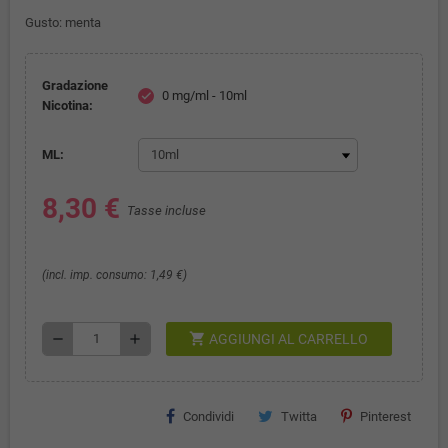
Gusto:
menta
Gradazione
0 mg/ml - 10ml
check
Nicotina:
ML:
8,30 €
Tasse incluse
(incl. imp. consumo: 1,49 €)
shopping_cart
remove
add
AGGIUNGI AL CARRELLO
Condividi
Twitta
Pinterest