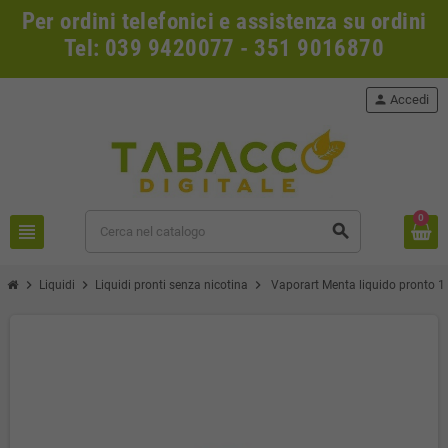
Per ordini telefonici e assistenza su ordini
Tel: 039 9420077 - 351 9016870
person
Accedi
0
view_headline
search
chevron_right
chevron_right
chevron_right
Liquidi
Liquidi pronti senza nicotina
Vaporart Menta liquido pronto 1