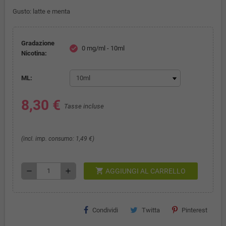
Gusto:
latte e menta
Gradazione
0 mg/ml - 10ml
check
Nicotina:
ML:
8,30 €
Tasse incluse
(incl. imp. consumo: 1,49 €)
shopping_cart
remove
add
AGGIUNGI AL CARRELLO
Condividi
Twitta
Pinterest