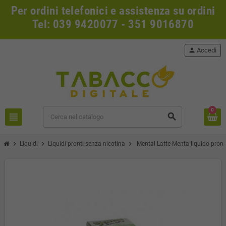
Per ordini telefonici e assistenza su ordini
Tel: 039 9420077 - 351 9016870
person
Accedi
0
view_headline
search
chevron_right
chevron_right
chevron_right
Liquidi
Liquidi pronti senza nicotina
Mental Latte Menta liquido pron