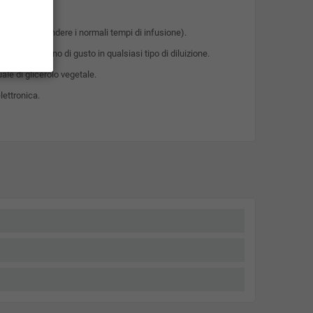
ml, senza attendere i normali tempi di infusione).
ntenso e pieno di gusto in qualsiasi tipo di diluizione.
ale di glicerolo vegetale.
lettronica.