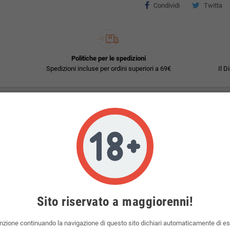
Condividi
Twitta
Politiche per le spedizioni
Spedizioni incluse per ordini superiori a 69€
Il D
con almeno 10 ml di glicerina vegetale.
20mg/ml o 10mg/ml.
Sito riservato a maggiorenni!
nzione continuando la navigazione di questo sito dichiari automaticamente di e