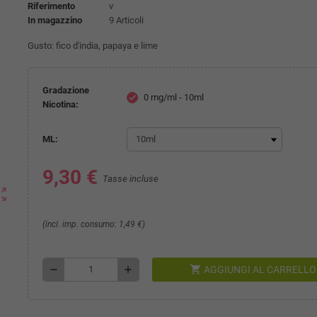
Riferimento
v
In magazzino
9 Articoli
Gusto: fico d'india, papaya e lime
Gradazione
0 mg/ml - 10ml
check
Nicotina:
ML:
9,30 €
Tasse incluse
ut_map
(incl. imp. consumo: 1,49 €)
shopping_cart
remove
add
AGGIUNGI AL CARRELLO