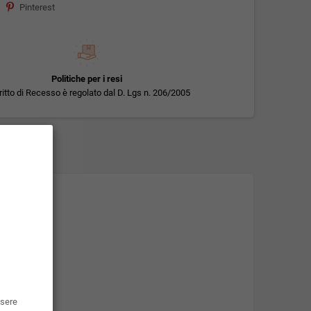
Pinterest
Politiche per i resi
iritto di Recesso è regolato dal D. Lgs n. 206/2005
ssere