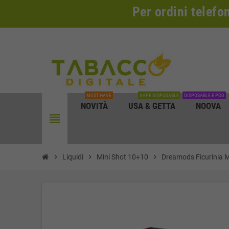
Per ordini telefo
MUST HAVE
VAPE DISPOSABLE
DISPOSABLE E POD
NOVITÀ
USA & GETTA
NOOVA
view_headline
chevron_right
Liquidi
chevron_right
Mini Shot 10+10
chevron_right
Dreamods Ficurinia 