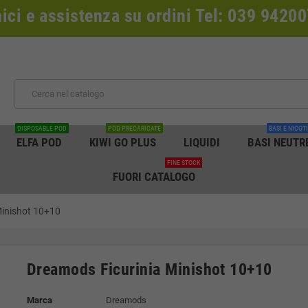
nici e assistenza su ordini Tel: 039 942
DISPOSABLE POD
POD PRECARICATE
BASI E NICOT
ELFA POD
KIWI GO PLUS
LIQUIDI
BASI NEUTR
FINE STOCK
FUORI CATALOGO
Minishot 10+10
Dreamods Ficurinia Minishot 10+10
Marca
Dreamods