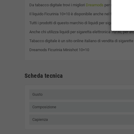
Da tabacco digitale trovi i migliori
Dreamods
per sigaretta elet
Il liquido Ficurinia 10+10 è disponibile anche nel formato : 1 f
Tutti i prodotti di questo marchio di liquidi per sigaretta elett
Anche chi utilizza liquidi per sigaretta elettronica 70/30, per
Tabacco digitale è un sito online italiano di vendita di sigarette
Dreamods Ficurinia Minishot 10+10
Scheda tecnica
Gusto
Composizione
Capienza