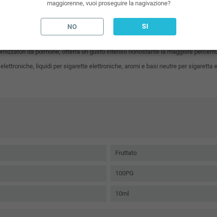
maggiorenne, vuoi proseguire la nagivazione?
tronica sul mercato.
lacone di aroma in glicole ad alta aromatizzazione (pronto per essere diluito a 60
SI
NO
ronica sono ad alta aromatizzazione in
glicole
. Questo consente di avere uno svapo i
 atomizzatori da polmone, otterrà un gusto intenso nonostante la maggiore percentu
 elettroniche, liquidi per sigarette elettroniche, aromi e basi neutre per sigaretta e
Fruttato
100PG
10ml