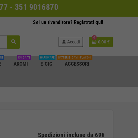
0077 - 351 9016870
Sei un rivenditore? Registrati qui!
0
search
person
Accedi
0,00 €
INE
FAI DA TE
HARDWARE
BATTERIE - CAVI - FLACONI
E
AROMI
E-CIG
ACCESSORI
Spedizioni incluse da 69€