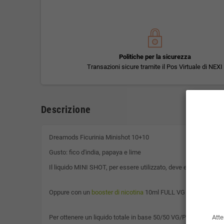
Politiche per la sicurezza
Transazioni sicure tramite il Pos Virtuale di NEXI
Descrizione
Dreamods Ficurinia Minishot 10+10
Gusto: fico d'india, papaya e lime
Il liquido MINI SHOT, per essere utilizzato, deve essere unito 
Oppure con un
booster di nicotina
10ml FULL VG a scelta tra 
Per ottenere un liquido totale in base 50/50 VG/PG.
Atte