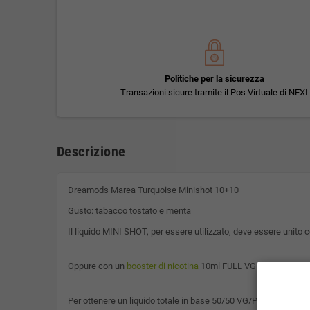
Politiche per la sicurezza
Transazioni sicure tramite il Pos Virtuale di NEXI
Descrizione
Dreamods Marea Turquoise Minishot 10+10
Gusto: tabacco tostato e menta
Il liquido MINI SHOT, per essere utilizzato, deve essere unito 
Oppure con un
booster di nicotina
10ml FULL VG a scelta tra 
Per ottenere un liquido totale in base 50/50 VG/PG.