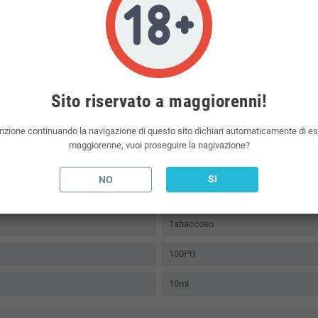
tronica sul mercato.
o: 1 flacone di aroma in glicole ad alta aromatizzazione (pronto per essere diluit
ronica sono ad alta aromatizzazione in
glicole
. Questo consente di avere uno svapo i
 atomizzatori da polmone, otterrà un gusto intenso nonostante la maggiore percentu
Sito riservato a maggiorenni!
 elettroniche, liquidi per sigarette elettroniche, aromi e basi neutre per sigaretta e
nzione continuando la navigazione di questo sito dichiari automaticamente di e
maggiorenne, vuoi proseguire la nagivazione?
SI
NO
Tabaccoso
100PG
10ml