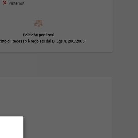
Pinterest
Politiche per i resi
iritto di Recesso è regolato dal D. Lgs n. 206/2005