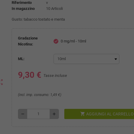
Riferimento
v
In magazzino
10 Articoli
Gusto: tabacco tostato e menta
Gradazione
0 mg/ml - 10ml
check
Nicotina:
ML:
9,30 €
Tasse incluse
ut_map
(incl. imp. consumo: 1,49 €)
shopping_cart
remove
add
AGGIUNGI AL CARRELLO