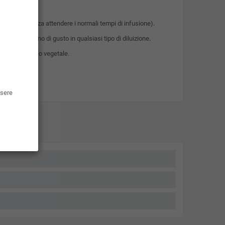
o a 60ml, senza attendere i normali tempi di infusione).
ntenso e pieno di gusto in qualsiasi tipo di diluizione.
ale di glicerolo vegetale.
lettronica.
ssere