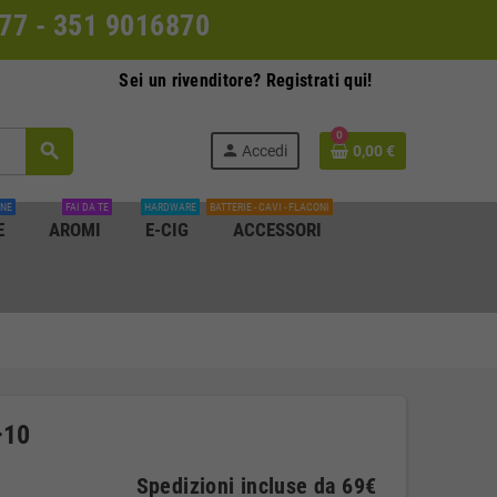
0077 - 351 9016870
Sei un rivenditore? Registrati qui!
0
search
person
Accedi
0,00 €
INE
FAI DA TE
HARDWARE
BATTERIE - CAVI - FLACONI
E
AROMI
E-CIG
ACCESSORI
+10
Spedizioni incluse da 69€