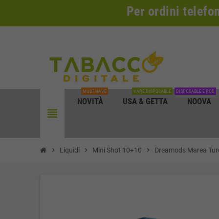
Per ordini telefo
MUST HAVE
VAPE DISPOSABLE
DISPOSABLE E POD
NOVITÀ
USA & GETTA
NOOVA
view_headline
chevron_right
Liquidi
chevron_right
Mini Shot 10+10
chevron_right
Dreamods Marea Tur