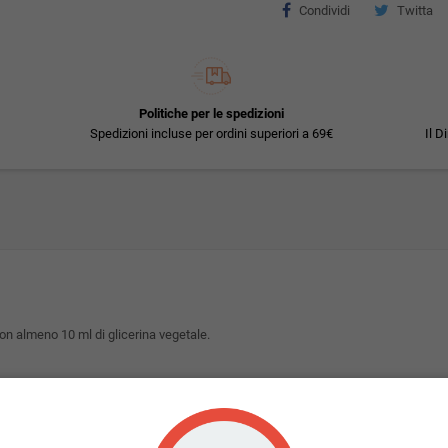
Condividi
Twitta
Politiche per le spedizioni
Spedizioni incluse per ordini superiori a 69€
Il D
con almeno 10 ml di glicerina vegetale.
20mg/ml o 10mg/ml.