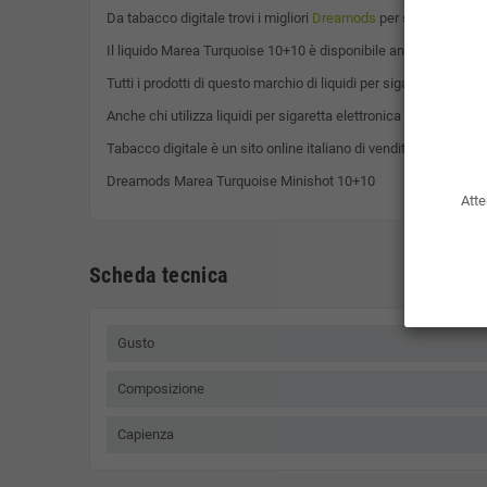
Da tabacco digitale trovi i migliori
Dreamods
per sigaretta elet
Il liquido Marea Turquoise 10+10 è disponibile anche nel format
Tutti i prodotti di questo marchio di liquidi per sigaretta elett
Anche chi utilizza liquidi per sigaretta elettronica 70/30, per
Tabacco digitale è un sito online italiano di vendita di sigarette
Dreamods Marea Turquoise Minishot 10+10
Atte
Scheda tecnica
Gusto
Composizione
Capienza