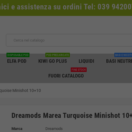
nici e assistenza su ordini Tel: 039 942
DISPOSABLE POD
POD PRECARICATE
BASI E NICOT
ELFA POD
KIWI GO PLUS
LIQUIDI
BASI NEUTR
FINE STOCK
FUORI CATALOGO
quoise Minishot 10+10
Dreamods Marea Turquoise Minishot 10
Marca
Dreamods