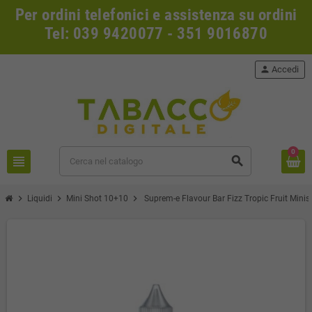
Per ordini telefonici e assistenza su ordini
Tel: 039 9420077 - 351 9016870
person
Accedi
0
view_headline
search
chevron_right
chevron_right
chevron_right
Liquidi
Mini Shot 10+10
Suprem-e Flavour Bar Fizz Tropic Fruit Mini