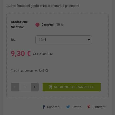
Gusto: frutto del grado, mirtillo e ananas ghiacciati
Gradazione
0 mg/ml - 10ml
check
Nicotina:
ML:
9,30 €
Tasse incluse
(incl. imp. consumo: 1,49 €)
shopping_cart
remove
add
AGGIUNGI AL CARRELLO
Condividi
Twitta
Pinterest