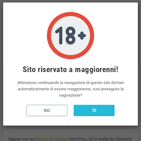
Politiche per la sicurezza
Transazioni sicure tramite il Pos Virtuale di NEXI
Politiche per le spedizioni
Spedizioni incluse per ordini superiori a 69€
Politiche per i resi
Il Diritto di Recesso è regolato dal D. Lgs n. 206/2005
Sito riservato a maggiorenni!
Descrizione
Attenzione continuando la navigazione di questo sito dichiari
automaticamente di essere maggiorenne, vuoi proseguire la
nagivazione?
Suprem-e Fizz Tropic Fruit Minishot 10+10
Gusto: frutto del grado, mirtillo e ananas ghiacciati
SI
NO
Il liquido MINI SHOT, per essere utilizzato, deve essere unito con
almeno 10 ml di glicerina vegetale.
Oppure con un
booster di nicotina
10ml FULL VG a scelta tra 20mg/ml