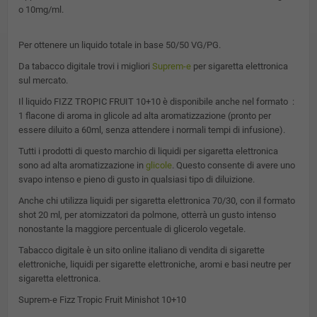
o 10mg/ml.
Per ottenere un liquido totale in base 50/50 VG/PG.
Da tabacco digitale trovi i migliori
Suprem-e
per sigaretta elettronica
sul mercato.
Il liquido FIZZ TROPIC FRUIT 10+10 è disponibile anche nel formato :
1 flacone di aroma in glicole ad alta aromatizzazione (pronto per
essere diluito a 60ml, senza attendere i normali tempi di infusione).
Tutti i prodotti di questo marchio di liquidi per sigaretta elettronica
sono ad alta aromatizzazione in
glicole
. Questo consente di avere uno
svapo intenso e pieno di gusto in qualsiasi tipo di diluizione.
Anche chi utilizza liquidi per sigaretta elettronica 70/30, con il formato
shot 20 ml, per atomizzatori da polmone, otterrà un gusto intenso
nonostante la maggiore percentuale di glicerolo vegetale.
Tabacco digitale è un sito online italiano di vendita di sigarette
elettroniche, liquidi per sigarette elettroniche, aromi e basi neutre per
sigaretta elettronica.
Suprem-e Fizz Tropic Fruit Minishot 10+10