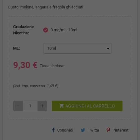
Gusto: melone, anguria e fragola ghiacciati
Gradazione
0 mg/ml - 10ml
check
Nicotina:
ML:
9,30 €
Tasse incluse
(incl. imp. consumo: 1,49 €)
shopping_cart
remove
add
AGGIUNGI AL CARRELLO
Condividi
Twitta
Pinterest