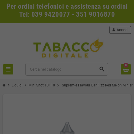
Per ordini telefonici e assistenza su ordini
Tel: 039 9420077 - 351 9016870
person
Accedi
0
view_headline
search
chevron_right
chevron_right
chevron_right
Liquidi
Mini Shot 10+10
Suprem-e Flavour Bar Fizz Red Melon Minis