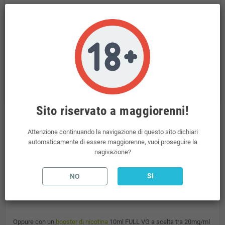
Politiche per la sicurezza
Transazioni sicure tramite il Pos Virtuale di NEXI
Politiche per le spedizioni
Spedizioni incluse per ordini superiori a 69€
Politiche per i resi
Il Diritto di Recesso è regolato dal D. Lgs n. 206/2005
Sito riservato a maggiorenni!
Descrizione
Attenzione continuando la navigazione di questo sito dichiari
automaticamente di essere maggiorenne, vuoi proseguire la
nagivazione?
Suprem-e Fizz Red Melon Minishot 10+10
Gusto: melone, anguria e fragola ghiacciati
SI
NO
Il liquido MINI SHOT, per essere utilizzato, deve essere unito con
almeno 10 ml di glicerina vegetale.
Oppure con un
booster di nicotina
10ml FULL VG a scelta tra 20mg/ml