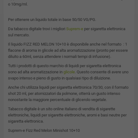
o 10mg/ml.
Per ottenere un liquido totale in base 50/50 VG/PG.
Da tabacco digitale trovi i migliori
Suprem-e
per sigaretta elettronica
sul mercato.
Il liquido FIZZ RED MELON 10+10 è disponibile anche nel formato : 1
flacone di aroma in glicole ad alta aromatizzazione (pronto per essere
diluito a 60ml, senza attendere i normali tempi di infusione).
Tutti i prodotti di questo marchio di liquidi per sigaretta elettronica
sono ad alta aromatizzazione in
glicole
. Questo consente di avere uno
svapo intenso e pieno di gusto in qualsiasi tipo di diluizione.
Anche chi utilizza liquidi per sigaretta elettronica 70/30, con il formato
shot 20 ml, per atomizzatori da polmone, otterrà un gusto intenso
nonostante la maggiore percentuale di glicerolo vegetale.
Tabacco digitale è un sito online italiano di vendita di sigarette
elettroniche, liquidi per sigarette elettroniche, aromi e basi neutre per
sigaretta elettronica.
Suprem-e Fizz Red Melon Minishot 10+10