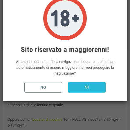
Politiche per la sicurezza
Transazioni sicure tramite il Pos Virtuale di NEXI
Politiche per le spedizioni
Spedizioni incluse per ordini superiori a 69€
Politiche per i resi
Il Diritto di Recesso è regolato dal D. Lgs n. 206/2005
Sito riservato a maggiorenni!
Attenzione continuando la navigazione di questo sito dichiari
Descrizione
automaticamente di essere maggiorenne, vuoi proseguire la
nagivazione?
Vaporart Mango Ice Minishot 10+10
SI
NO
Gusto: mango ghiacciato
Il liquido MINI SHOT, per essere utilizzato, deve essere unito con
almeno 10 ml di glicerina vegetale.
Oppure con un
booster di nicotina
10ml FULL VG a scelta tra 20mg/ml
o 10mg/ml.