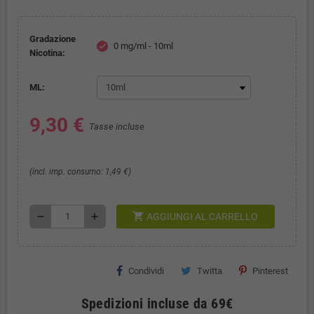
Gradazione
0 mg/ml - 10ml
check
Nicotina:
ML:
9,30 €
Tasse incluse
(incl. imp. consumo: 1,49 €)
shopping_cart
remove
add
AGGIUNGI AL CARRELLO
Condividi
Twitta
Pinterest
Spedizioni incluse da 69€