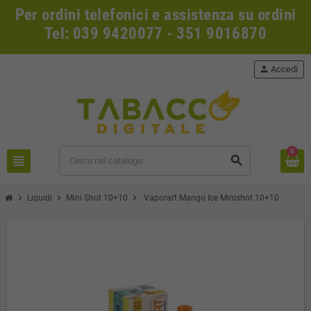
Per ordini telefonici e assistenza su ordini
Tel: 039 9420077 - 351 9016870
person
Accedi
0
view_headline
search
chevron_right
chevron_right
chevron_right
Liquidi
Mini Shot 10+10
Vaporart Mango Ice Minishot 10+10