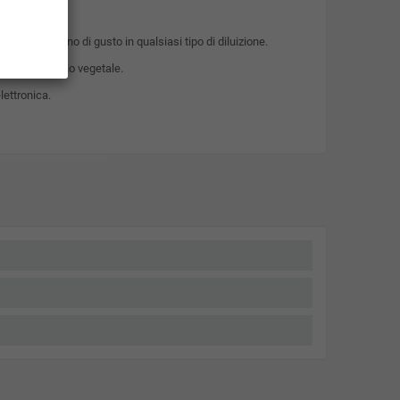
ntenso e pieno di gusto in qualsiasi tipo di diluizione.
ale di glicerolo vegetale.
lettronica.