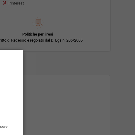
Pinterest
Politiche per i resi
iritto di Recesso è regolato dal D. Lgs n. 206/2005
ssere