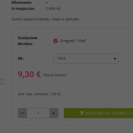
Riferimento
v
In magazzino
2 Articoli
Gusto: tabacco biondo, chiaro e delicato
Gradazione
0 mg/ml - 10ml
check
Nicotina:
ML:
9,30 €
Tasse incluse
ut_map
(incl. imp. consumo: 1,49 €)
shopping_cart
remove
add
AGGIUNGI AL CARRELLO