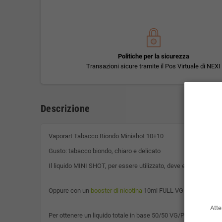
Politiche per la sicurezza
Transazioni sicure tramite il Pos Virtuale di NEXI
Descrizione
Vaporart Tabacco Biondo Minishot 10+10
Gusto: tabacco biondo, chiaro e delicato
Il liquido MINI SHOT, per essere utilizzato, deve essere unito 
Oppure con un
booster di nicotina
10ml FULL VG a scelta tra 
Atte
Per ottenere un liquido totale in base 50/50 VG/PG.