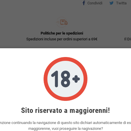
Condividi
Twitta
Politiche per le spedizioni
Spedizioni incluse per ordini superiori a 69€
Il D
con almeno 10 ml di glicerina vegetale.
Sito riservato a maggiorenni!
20mg/ml o 10mg/ml.
nzione continuando la navigazione di questo sito dichiari automaticamente di e
maggiorenne, vuoi proseguire la nagivazione?