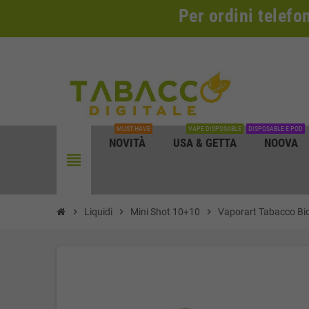
Per ordini telefo
MUST HAVE
VAPE DISPOSABLE
DISPOSABLE E POD
NOVITÀ
USA & GETTA
NOOVA
view_headline
chevron_right
Liquidi
chevron_right
Mini Shot 10+10
chevron_right
Vaporart Tabacco Bi