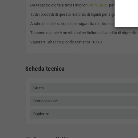
Da tabacco digitale trovi i migliori
VAPORART
per sigaretta ele
Tutti i prodotti di questo marchio di liquidi per sigaretta elett
Anche chi utilizza liquidi per sigaretta elettronica 70/30, per
Tabacco digitale è un sito online italiano di vendita di sigarette
Vaporart Tabacco Biondo Minishot 10+10
Scheda tecnica
Gusto
Composizione
Capienza