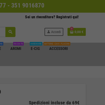
0077 - 351 9016870
Sei un rivenditore? Registrati qui!
0
search
person
Accedi
0,00 €
INE
FAI DA TE
HARDWARE
BATTERIE - CAVI - FLACONI
E
AROMI
E-CIG
ACCESSORI
0
Spedizioni incluse da 69€