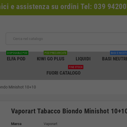
nici e assistenza su ordini Tel: 039 942
DISPOSABLE POD
POD PRECARICATE
BASI E NICOT
ELFA POD
KIWI GO PLUS
LIQUIDI
BASI NEUTR
FINE STOCK
FUORI CATALOGO
ondo Minishot 10+10
Vaporart Tabacco Biondo Minishot 10+1
Marca
Vaporart