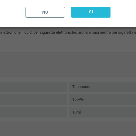
ttronica sul mercato.
SI
NO
ronica sono ad alta aromatizzazione in
glicole
. Questo consente di avere uno svapo i
 atomizzatori da polmone, otterrà un gusto intenso nonostante la maggiore percentu
 elettroniche, liquidi per sigarette elettroniche, aromi e basi neutre per sigaretta e
Tabaccoso
100PG
10ml