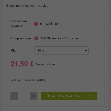
Gusto: mix di tabacchi pregiati
Gradazione
0 mg/ml - 30ml
check
Nicotina:
Composizione:
50% Glicerina - 50% Glicole
check
ML:
21,50 €
Tasse incluse
(incl. imp. consumo: 4,48 €)
shopping_cart
remove
add
AGGIUNGI AL CARRELLO