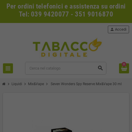
Per ordini telefonici e assistenza su ordini
Tel: 039 9420077 - 351 9016870
person
Accedi
0
view_headline
search
chevron_right
chevron_right
chevron_right
Liquidi
Mix&Vape
Seven Wonders Spy Reserve Mix&Vape 30 ml