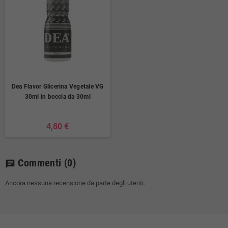
Dea Flavor Glicerina Vegetale VG
30ml in boccia da 30ml
4,80 €
Commenti
(0)
chat
Ancora nessuna recensione da parte degli utenti.