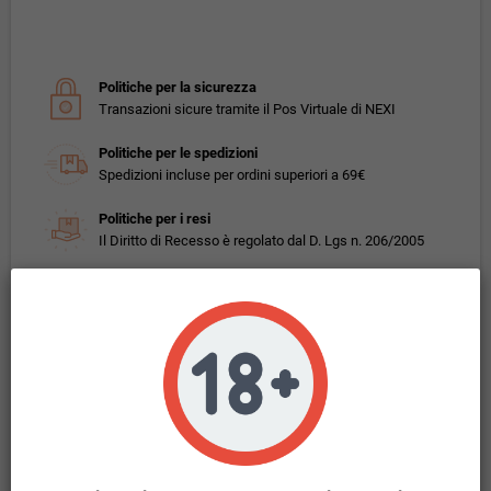
Politiche per la sicurezza
Transazioni sicure tramite il Pos Virtuale di NEXI
Politiche per le spedizioni
Spedizioni incluse per ordini superiori a 69€
Politiche per i resi
Il Diritto di Recesso è regolato dal D. Lgs n. 206/2005
Descrizione
Seven Wonders Spy Reserve Mix&Vape 30 ml
Gusto: mix di tabacchi pregiati .
Liquido Mix&Vape da 30ml. A cui si possono aggiungere fino a tre basette di
nicotina da 10ml per raggiungere la percentuale desiderata.