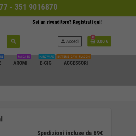
0077 - 351 9016870
Sei un rivenditore? Registrati qui!
0
search
person
Accedi
0,00 €
INE
FAI DA TE
HARDWARE
BATTERIE - CAVI - FLACONI
E
AROMI
E-CIG
ACCESSORI
l
Spedizioni incluse da 69€