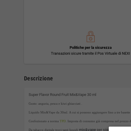
Politiche per la sicurezza
Transazioni sicure tramite il Pos Virtuale di NEXI
Descrizione
Super Flavor Round Fruit Mix&Vape 30 ml
Gusto: anguria, pesca e kiwi ghiacciati .
Liquido Mix&Vape da 30ml. A cui si possono aggiungere fino a tre basette d
Confezionato a norma
TPD
. Imposta di consumo già compresa nel prezzo 
mix&vape
per sigaretta elettro
Da tabacco digitale trovi tanti liquidi