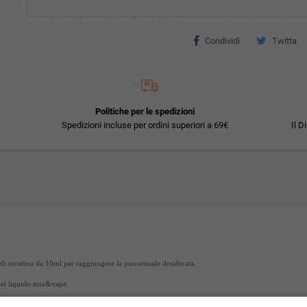
Condividi
Twitta
Politiche per le spedizioni
Spedizioni incluse per ordini superiori a 69€
Il D
i nicotina da 10ml per raggiungere la percentuale desiderata.
del liquido mix&vape.
nica presenti sul mercato.
Super Flavor
è un marchio del mondo dello svapo.