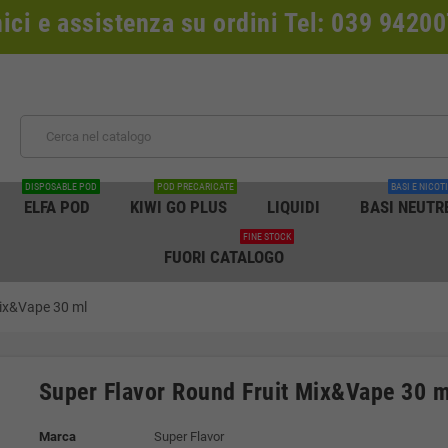
nici e assistenza su ordini Tel: 039 942
DISPOSABLE POD
POD PRECARICATE
BASI E NICOT
ELFA POD
KIWI GO PLUS
LIQUIDI
BASI NEUTR
FINE STOCK
FUORI CATALOGO
Mix&Vape 30 ml
Super Flavor Round Fruit Mix&Vape 30 m
Marca
Super Flavor