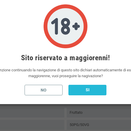
ione in base alle vostre esigenze.
a e piena di gusto in qualsiasi tipo di atomizzatore e sigaretta elettronica.
 da polmone, otterrà un gusto intenso con una maggiore percentuale di glicerolo vegetale.
liquidi per sigarette elettroniche, aromi e basi neutre per sigaretta elettronica.
Sito riservato a maggiorenni!
nzione continuando la navigazione di questo sito dichiari automaticamente di e
maggiorenne, vuoi proseguire la nagivazione?
SI
NO
Fruttato
50PG/50VG