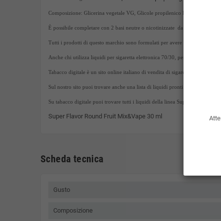
Composizione: Glicerina vegetale VG, Glicole propilenico PG, aromi.
È possibile completare con 2 basi neutre o nicotinizzate da 10ml con gradaz
Tutti i prodotti di questo marchio sono formulati per avere uno svapata intens
Anche chi utilizza liquidi per sigaretta elettronica 70/30, per atomizzatori
Tabacco digitale è un sito online italiano di vendita di sigarette elettroniche, 
Sul nostro sito puoi trovare anche una lista di liquidi pronti 10ml.
Su tabacco digitale puoi trovare tutti i liquidi della linea Super Flavor .
Super Flavor Round Fruit Mix&Vape 30 ml
Atte
Scheda tecnica
Gusto
Composizione