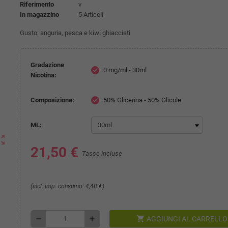
Riferimento
v
In magazzino
5 Articoli
Gusto: anguria, pesca e kiwi ghiacciati
Gradazione
0 mg/ml - 30ml
check
Nicotina:
Composizione:
50% Glicerina - 50% Glicole
check
ML:
ut_map
21,50 €
Tasse incluse
(incl. imp. consumo: 4,48 €)
shopping_cart
remove
add
AGGIUNGI AL CARRELLO