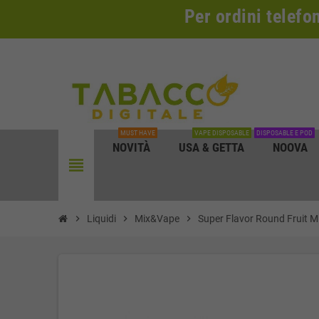
Per ordini telefo
MUST HAVE
VAPE DISPOSABLE
DISPOSABLE E POD
NOVITÀ
USA & GETTA
NOOVA
view_headline
chevron_right
Liquidi
chevron_right
Mix&Vape
chevron_right
Super Flavor Round Fruit 