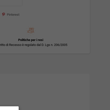
Pinterest
Politiche per i resi
iritto di Recesso è regolato dal D. Lgs n. 206/2005