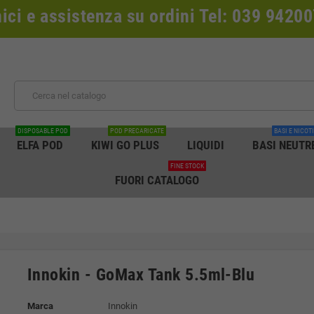
nici e assistenza su ordini Tel: 039 942
DISPOSABLE POD
POD PRECARICATE
BASI E NICOT
ELFA POD
KIWI GO PLUS
LIQUIDI
BASI NEUTR
FINE STOCK
FUORI CATALOGO
Innokin - GoMax Tank 5.5ml-Blu
Marca
Innokin