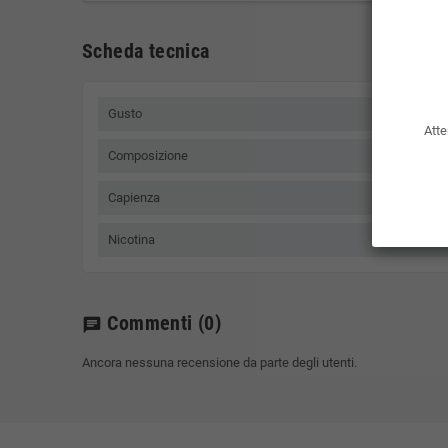
Scheda tecnica
Gusto
Atte
Composizione
Capienza
Nicotina
Commenti
(0)
chat
Ancora nessuna recensione da parte degli utenti.