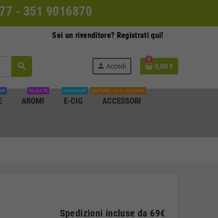
0077 - 351 9016870
Sei un rivenditore? Registrati qui!
0
search
person
Accedi
0,00 €
INE
FAI DA TE
HARDWARE
BATTERIE - CAVI - FLACONI
E
AROMI
E-CIG
ACCESSORI
Spedizioni incluse da 69€