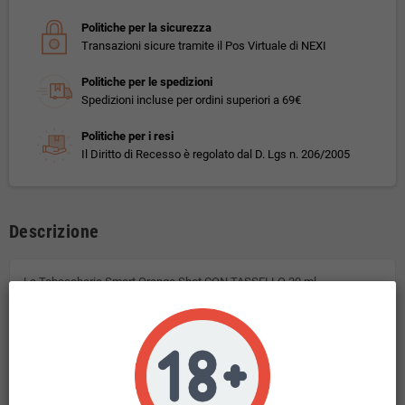
Politiche per la sicurezza
Transazioni sicure tramite il Pos Virtuale di NEXI
Politiche per le spedizioni
Spedizioni incluse per ordini superiori a 69€
Politiche per i resi
Il Diritto di Recesso è regolato dal D. Lgs n. 206/2005
Descrizione
La Tabaccheria Smart Orange Shot CON TASSELLO 20 ml
Gusto: tabacchi Red Virginia e Virginia .
Il liquido scomposto, per essere utilizzato, deve essere unito con 40 ml
di
glicerina
vegetale. Oppure con 30ml di glicerina vegetale e nicotinato.
Questo prodotto non contiene nicotina.