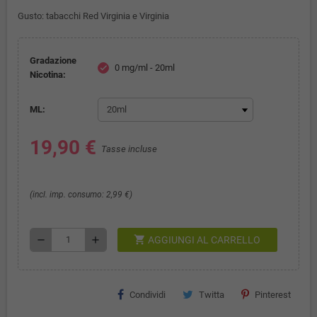
Gusto: tabacchi Red Virginia e Virginia
Gradazione
0 mg/ml - 20ml
check
Nicotina:
ML:
19,90 €
Tasse incluse
(incl. imp. consumo: 2,99 €)
shopping_cart
remove
add
AGGIUNGI AL CARRELLO
Condividi
Twitta
Pinterest