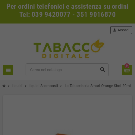
Per ordini telefonici e assistenza su ordini
Tel: 039 9420077 - 351 9016870
person
Accedi
0
view_headline
search
chevron_right
chevron_right
chevron_right
Liquidi
Liquidi Scomposti
La Tabaccheria Smart Orange Shot 20ml