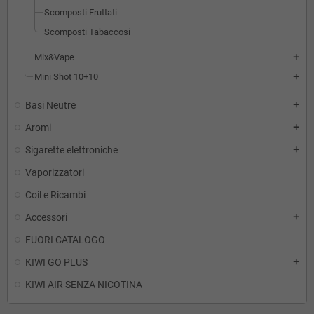
Scomposti Fruttati
Scomposti Tabaccosi
Mix&Vape
add
Mini Shot 10+10
add
Basi Neutre
add
Aromi
add
Sigarette elettroniche
add
Vaporizzatori
Coil e Ricambi
Accessori
add
FUORI CATALOGO
KIWI GO PLUS
add
KIWI AIR SENZA NICOTINA