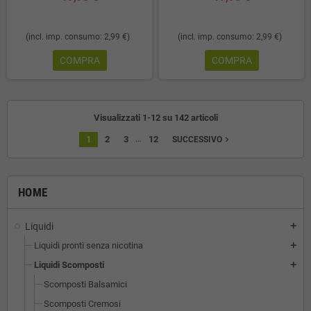
(incl. imp. consumo: 2,99 €)
(incl. imp. consumo: 2,99 €)
COMPRA
COMPRA
Visualizzati 1-12 su 142 articoli
…
1
2
3
12
navigate_next
SUCCESSIVO
HOME
Liquidi
add
Liquidi pronti senza nicotina
add
Liquidi Scomposti
add
Scomposti Balsamici
Scomposti Cremosi