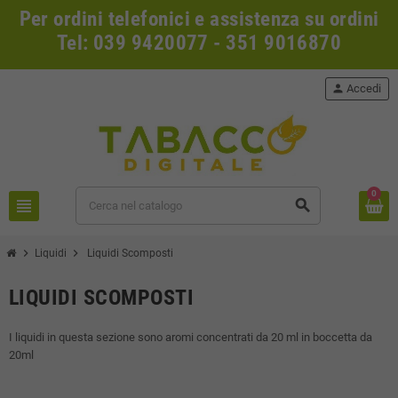
Per ordini telefonici e assistenza su ordini
Tel: 039 9420077 - 351 9016870
person
Accedi
0
view_headline
search
chevron_right
chevron_right
Liquidi
Liquidi Scomposti
LIQUIDI SCOMPOSTI
I liquidi in questa sezione sono aromi concentrati da 20 ml in boccetta da
20ml