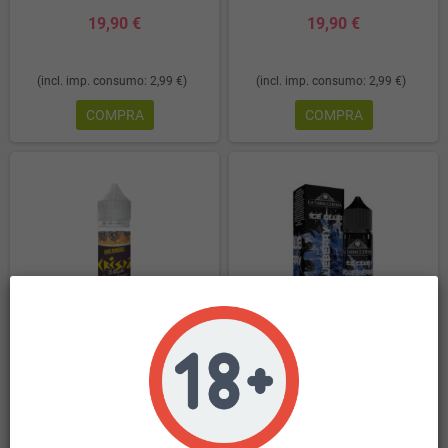
19,90 €
19,90 €
(incl. imp. consumo: 2,99 €)
(incl. imp. consumo: 2,99 €)
COMPRA
COMPRA
Dreamods Crispi Black Shot 20 ml
La Tabaccheria Ice Club Blueberry
Ice Shot 20 ml