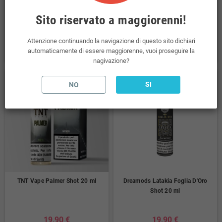
19,90 €
19,90 €
Sito riservato a maggiorenni!
(incl. imp. consumo: 2,99 €)
(incl. imp. consumo: 2,99 €)
Attenzione continuando la navigazione di questo sito dichiari
COMPRA
COMPRA
automaticamente di essere maggiorenne, vuoi proseguire la
nagivazione?
SI
NO
TNT Vape Palmer Shot 20 ml
Dreamods Latakia Foglia D'Oro
Shot 20 ml
19,90 €
19,90 €