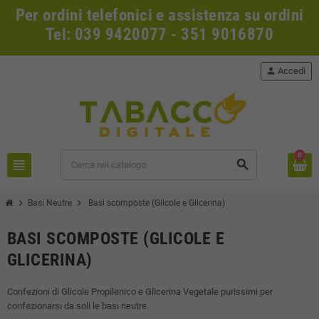
Per ordini telefonici e assistenza su ordini
Tel: 039 9420077 - 351 9016870
person
Accedi
0
view_headline
search
chevron_right
chevron_right
Basi Neutre
Basi scomposte (Glicole e Glicerina)
BASI SCOMPOSTE (GLICOLE E
GLICERINA)
Confezioni di Glicole Propilenico e Glicerina Vegetale purissimi per
confezionarsi da soli le basi neutre.