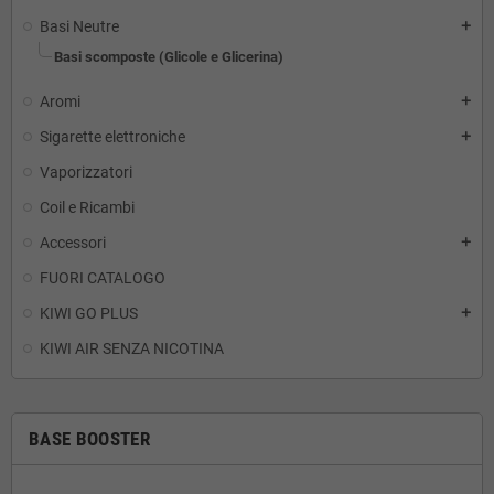
Basi Neutre
add
Basi scomposte (Glicole e Glicerina)
Aromi
add
Sigarette elettroniche
add
Vaporizzatori
Coil e Ricambi
Accessori
add
FUORI CATALOGO
KIWI GO PLUS
add
KIWI AIR SENZA NICOTINA
BASE BOOSTER