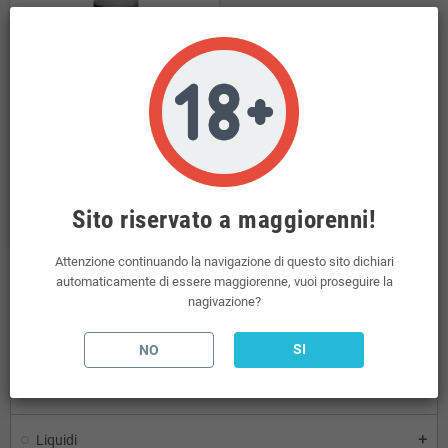
Dea Flavor Glicerina Vegetale VG
10ml in boccia da 10ml
1,60 €
Sito riservato a maggiorenni!
COMPRA
Attenzione continuando la navigazione di questo sito dichiari
automaticamente di essere maggiorenne, vuoi proseguire la
nagivazione?
Visualizzati 1-7 su 7 articoli
SI
NO
HOME
Liquidi
add