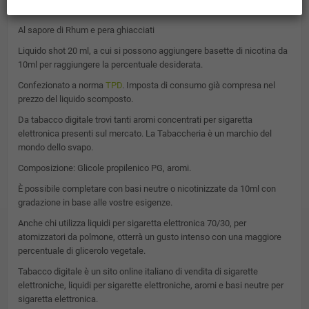
Ice Club Rhum&Pear Ice è un aroma fruttato.
Al sapore di Rhum e pera ghiacciati
Liquido shot 20 ml, a cui si possono aggiungere basette di nicotina da
10ml per raggiungere la percentuale desiderata.
Confezionato a norma
TPD
. Imposta di consumo già compresa nel
prezzo del liquido scomposto.
Da tabacco digitale trovi tanti aromi concentrati per sigaretta
elettronica presenti sul mercato. La Tabaccheria è un marchio del
mondo dello svapo.
Composizione: Glicole propilenico PG, aromi.
È possibile completare con basi neutre o nicotinizzate da 10ml con
gradazione in base alle vostre esigenze.
Anche chi utilizza liquidi per sigaretta elettronica 70/30, per
atomizzatori da polmone, otterrà un gusto intenso con una maggiore
percentuale di glicerolo vegetale.
Tabacco digitale è un sito online italiano di vendita di sigarette
elettroniche, liquidi per sigarette elettroniche, aromi e basi neutre per
sigaretta elettronica.