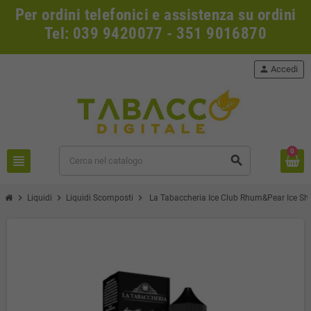
Per ordini telefonici e assistenza su ordini
Tel: 039 9420077 - 351 9016870
person
Accedi
0
view_headline
search
chevron_right
chevron_right
chevron_right
Liquidi
Liquidi Scomposti
La Tabaccheria Ice Club Rhum&Pear Ice Sh