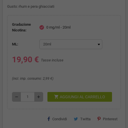
Gusto: rhum e pera ghiacciati
Gradazione
0 mg/ml - 20ml
check
Nicotina:
ML:
19,90 €
Tasse incluse
(incl. imp. consumo: 2,99 €)
shopping_cart
remove
add
AGGIUNGI AL CARRELLO
Condividi
Twitta
Pinterest