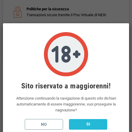
Politiche per la sicurezza
Transazioni sicure tramite il Pos Virtuale di NEXI
Politiche per le spedizioni
Spedizioni incluse per ordini superiori a 69€
Politiche per i resi
Il Diritto di Recesso è regolato dal D. Lgs n. 206/2005
Descrizione
Sito riservato a maggiorenni!
La Tabaccheria Icec Club Rhum&Pear Ice Shot 20 ml
Attenzione continuando la navigazione di questo sito dichiari
Gusto: rhum e pera ghiacciati .
automaticamente di essere maggiorenne, vuoi proseguire la
Questo prodotto non contiene nicotina.
nagivazione?
Liquido in base 100 PG
SI
NO
20ml di liquido in flacone da 60ml.