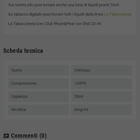
Sul nostro sito puoi trovare anche una lista di liquidi pronti 10ml.
Su tabacco digitale puoi trovare tutti i liquidi della linea
La Tabaccheria
La Tabaccheria Icec Club Rhum&Pear Ice Shot 20 ml
Scheda tecnica
Gusto
Cremoso
Composizione
100PG
Capienza
20ml
Nicotina
0mg/ml
Commenti
(0)
chat