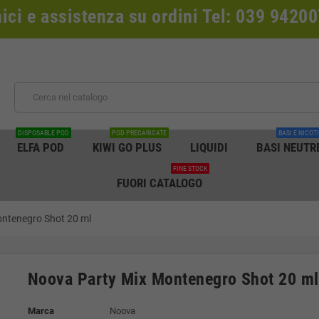
nici e assistenza su ordini Tel: 039 942
DISPOSABLE POD
POD PRECARICATE
BASI E NICOT
ELFA POD
KIWI GO PLUS
LIQUIDI
BASI NEUTR
FINE STOCK
FUORI CATALOGO
ntenegro Shot 20 ml
Noova Party Mix Montenegro Shot 20 ml
Marca
Noova