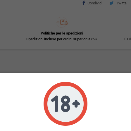
Condividi
Twitta
Politiche per le spedizioni
Spedizioni incluse per ordini superiori a 69€
Il D