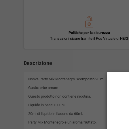
Politiche per la sicurezza
Transazioni sicure tramite il Pos Virtuale di NEXI
Descrizione
Noova Party Mix Montenegro Scomposto 20 ml
Gusto: erbe amare
Questo prodotto non contiene nicotina.
Liquido in base 100 PG
20ml di liquido in flacone da 60ml.
Party Mix Montenegro è un aroma fruttato.