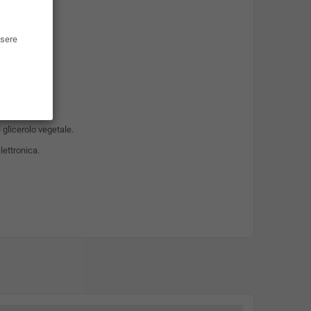
ssere
 glicerolo vegetale.
lettronica.