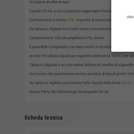
Al sapore di erbe amare
Liquido 20 ml, a cui si possono aggiungere basette di nicotina
Atte
Confezionato a norma
TPD
. Imposta di consumo già compresa 
Da tabacco digitale trovi tanti aromi concentrati per sigaretta
Composizione: Glicole propilenico PG, aromi.
È possibile completare con basi neutre o nicotinizzate da 10ml
Anche chi utilizza liquidi per sigaretta elettronica 70/30, per
Tabacco digitale è un sito online italiano di vendita di sigarette
Sul nostro sito puoi trovare anche una lista di liquidi pronti 10m
Su tabacco digitale puoi trovare tutti i liquidi della linea
Noova
Noova Party Mix Montenegro Scomposto 20 ml
Scheda tecnica