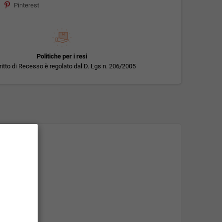
Pinterest
Politiche per i resi
iritto di Recesso è regolato dal D. Lgs n. 206/2005