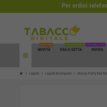
Per ordini telefo
MUST HAVE
VAPE DISPOSABLE
DISPOSABLE E POD
NOVITÀ
USA & GETTA
NOOVA
view_headline
chevron_right
Liquidi
chevron_right
Liquidi Scomposti
chevron_right
Noova Party Mix Mo