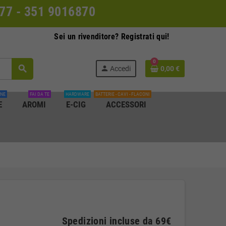
0077 - 351 9016870
Sei un rivenditore? Registrati qui!
0
search
person
Accedi
0,00 €
INE
FAI DA TE
HARDWARE
BATTERIE - CAVI - FLACONI
E
AROMI
E-CIG
ACCESSORI
Spedizioni incluse da 69€