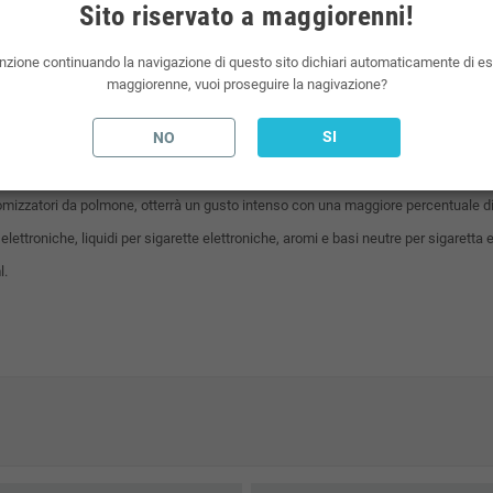
Sito riservato a maggiorenni!
 da 10ml per raggiungere la percentuale desiderata.
nzione continuando la navigazione di questo sito dichiari automaticamente di e
nel prezzo del liquido scomposto.
maggiorenne, vuoi proseguire la nagivazione?
 elettronica presenti sul mercato. Noova è un marchio del mondo dello svapo.
SI
NO
 con gradazione in base alle vostre esigenze.
 atomizzatori da polmone, otterrà un gusto intenso con una maggiore percentuale di
 elettroniche, liquidi per sigarette elettroniche, aromi e basi neutre per sigaretta e
l.