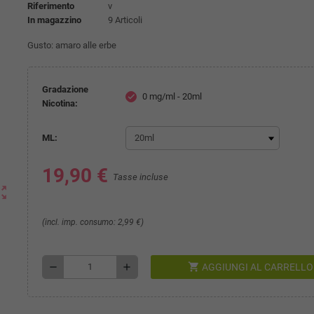
Riferimento
v
In magazzino
9 Articoli
Gusto: amaro alle erbe
Gradazione
0 mg/ml - 20ml
check
Nicotina:
ML:
19,90 €
Tasse incluse
ut_map
(incl. imp. consumo: 2,99 €)
shopping_cart
remove
add
AGGIUNGI AL CARRELLO