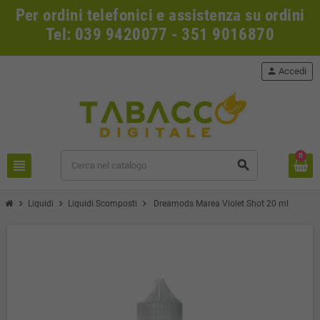
Per ordini telefonici e assistenza su ordini
Tel: 039 9420077 - 351 9016870
person
Accedi
0
view_headline
search
chevron_right
chevron_right
chevron_right
Liquidi
Liquidi Scomposti
Dreamods Marea Violet Shot 20 ml