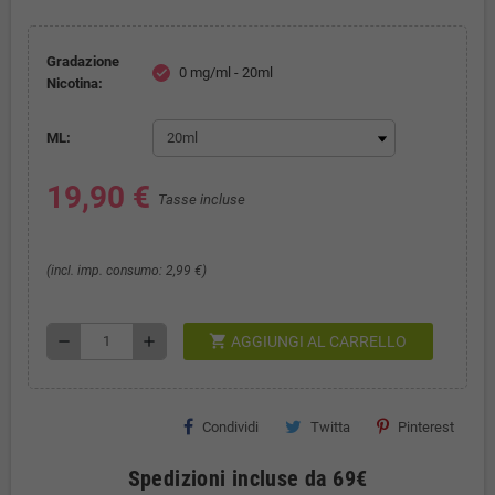
Gradazione
0 mg/ml - 20ml
check
Nicotina:
ML:
19,90 €
Tasse incluse
(incl. imp. consumo: 2,99 €)
shopping_cart
remove
add
AGGIUNGI AL CARRELLO
Condividi
Twitta
Pinterest
Spedizioni incluse da 69€