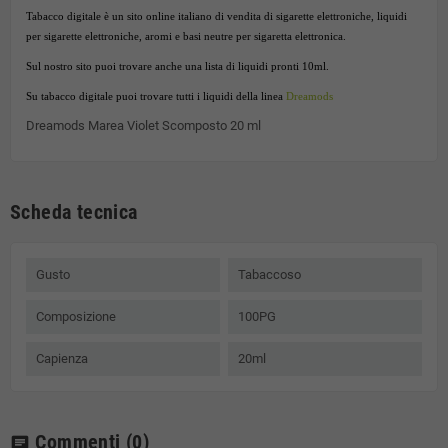
Tabacco digitale è un sito online italiano di vendita di sigarette elettroniche, liquidi
per sigarette elettroniche, aromi e basi neutre per sigaretta elettronica.
Sul nostro sito puoi trovare anche una lista di liquidi pronti 10ml.
Su tabacco digitale puoi trovare tutti i liquidi della linea
Dreamods
Dreamods Marea Violet Scomposto 20 ml
Scheda tecnica
Gusto
Tabaccoso
Composizione
100PG
Capienza
20ml
Commenti
(0)
chat