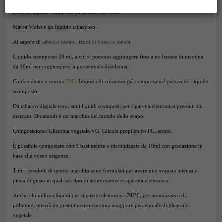
20ml di liquido scomposto in flacone da 60ml.
Marea Violet è un liquido tabaccoso .
Al sapore di
tabacco tostato, frutti di bosco e menta
Liquido scomposto 20 ml, a cui si possono aggiungere fino a tre basette di nicotina
da 10ml per raggiungere la percentuale desiderata.
Confezionato a norma
TPD
. Imposta di consumo già compresa nel prezzo del liquido
scomposto.
Da tabacco digitale trovi tanti liquidi scomposti per sigaretta elettronica presenti sul
mercato. Dreamods è un marchio del mondo dello svapo.
Composizione: Glicerina vegetale VG, Glicole propilenico PG, aromi.
È possibile completare con 3 basi neutre o nicotinizzate da 10ml con gradazione in
base alle vostre esigenze.
Tutti i prodotti di questo marchio sono formulati per avere uno svapata intensa e
piena di gusto in qualsiasi tipo di atomizzatore e sigaretta elettronica.
Anche chi utilizza liquidi per sigaretta elettronica 70/30, per atomizzatori da
polmone, otterrà un gusto intenso con una maggiore percentuale di glicerolo
vegetale.