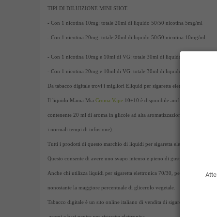
TIPI DI DILUIZIONE MINI SHOT:
- Con 1 nicotina 10mg: totale 20ml di liquido 50/50 nicotina 5mg/ml
- Con 1 nicotina 20mg: totale 20ml di liquido 50/50 nicotina 10mg/ml
- Con 1 nicotina 10mg e 10ml di VG: totale 30ml di liquido 70/30 nicotin
- Con 1 nicotina 20mg e 10ml di VG: totale 30ml di liquido 70/30 nicotin
Da tabacco digitale trovi i migliori Eliquid per sigaretta elettronica sul merc
Il liquido Mama Mia
Croma Vape
10+10 è disponibile anche nel formato
S
contenente 20 ml di aroma in glicole ad alta aromatizzazione (pronto per ess
i normali tempi di infusione).
Tutti i prodotti di questo marchio di liquidi per sigaretta elettronica sono a
Questo consente di avere uno svapo intenso e pieno di gusto in qualsiasi tipo
Anche chi utilizza liquidi per sigaretta elettronica 70/30, per atomizzatori 
Atte
nonostante la maggiore percentuale di glicerolo vegetale.
Tabacco digitale è un sito online italiano di vendita di sigarette elettroniche, 
aromi e basi neutre per sigaretta elettronica.