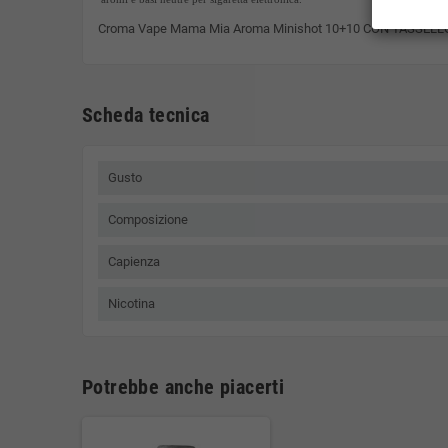
Croma Vape Mama Mia Aroma Minishot 10+10 CON TASSEL
Scheda tecnica
Gusto
Composizione
Capienza
Nicotina
Potrebbe anche piacerti