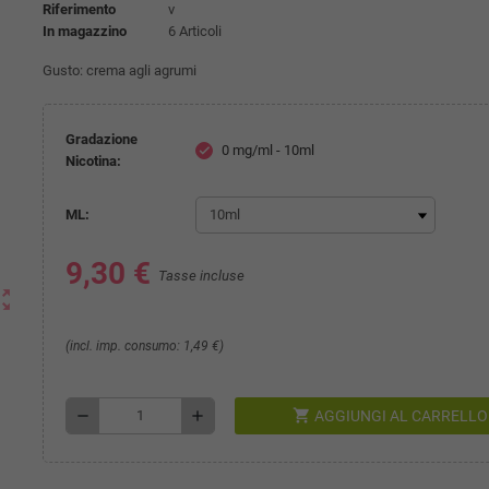
Riferimento
v
In magazzino
6 Articoli
Gusto: crema agli agrumi
Gradazione
0 mg/ml - 10ml
check
Nicotina:
ML:
9,30 €
Tasse incluse
ut_map
(incl. imp. consumo: 1,49 €)
shopping_cart
remove
add
AGGIUNGI AL CARRELLO