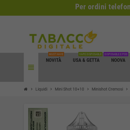
Per ordini telefo
MUST HAVE
VAPE DISPOSABLE
DISPOSABLE E POD
NOVITÀ
USA & GETTA
NOOVA
view_headline
chevron_right
Liquidi
chevron_right
Mini Shot 10+10
chevron_right
Minishot Cremosi
chevron_right