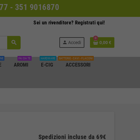
0077 - 351 9016870
Sei un rivenditore? Registrati qui!
0
search
person
Accedi
0,00 €
INE
FAI DA TE
HARDWARE
BATTERIE - CAVI - FLACONI
E
AROMI
E-CIG
ACCESSORI
Spedizioni incluse da 69€