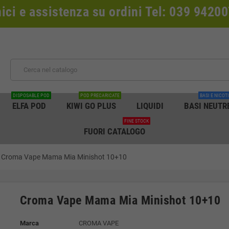
nici e assistenza su ordini Tel: 039 942
DISPOSABLE POD
POD PRECARICATE
BASI E NICOT
ELFA POD
KIWI GO PLUS
LIQUIDI
BASI NEUTR
FINE STOCK
FUORI CATALOGO
Croma Vape Mama Mia Minishot 10+10
Croma Vape Mama Mia Minishot 10+10
Marca
CROMA VAPE