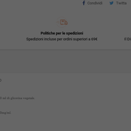
Condividi
Twitta
Politiche per le spedizioni
Spedizioni incluse per ordini superiori a 69€
Il D
LO
0 ml di glicerina vegetale.
10mg/ml.