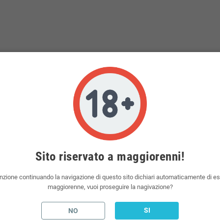
a 3mg/ml
a 6mg/ml
ato.
COMPOSTO
: 1 flacone Gorilla
ere diluito a 60ml, senza attendere
d alta aromatizzazione in
glicole
.
Sito riservato a maggiorenni!
 di diluizione.
da polmone, otterrà un gusto intenso
nzione continuando la navigazione di questo sito dichiari automaticamente di e
maggiorenne, vuoi proseguire la nagivazione?
liquidi per sigarette elettroniche,
SI
NO