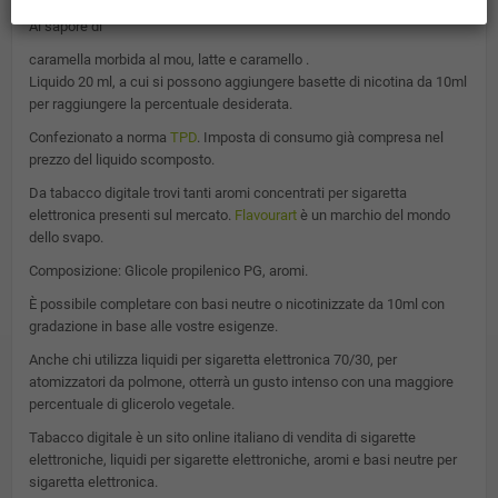
Al sapore di
caramella morbida al mou, latte e caramello .
Liquido 20 ml, a cui si possono aggiungere basette di nicotina da 10ml
per raggiungere la percentuale desiderata.
Confezionato a norma
TPD
. Imposta di consumo già compresa nel
prezzo del liquido scomposto.
Da tabacco digitale trovi tanti aromi concentrati per sigaretta
elettronica presenti sul mercato.
Flavourart
è un marchio del mondo
dello svapo.
Composizione: Glicole propilenico PG, aromi.
È possibile completare con basi neutre o nicotinizzate da 10ml con
gradazione in base alle vostre esigenze.
Anche chi utilizza liquidi per sigaretta elettronica 70/30, per
atomizzatori da polmone, otterrà un gusto intenso con una maggiore
percentuale di glicerolo vegetale.
Tabacco digitale è un sito online italiano di vendita di sigarette
elettroniche, liquidi per sigarette elettroniche, aromi e basi neutre per
sigaretta elettronica.