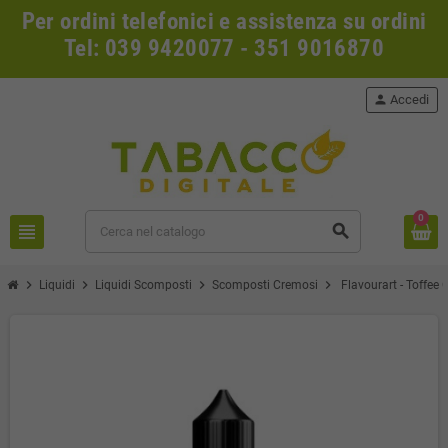
Per ordini telefonici e assistenza su ordini
Tel: 039 9420077 - 351 9016870
person
Accedi
0
view_headline
search
chevron_right
chevron_right
chevron_right
chevron_right
Liquidi
Liquidi Scomposti
Scomposti Cremosi
Flavourart - Toffe