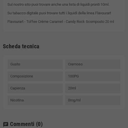
Sul nostro sito puoi trovare anche una lista di liquidi pronti 10ml.
Su tabacco digitale puoi trovare tutti i liquidi della linea Flavourart
Flavourart - Toffee Crème Caramel - Candy Rock Scomposto 20 ml
Scheda tecnica
Gusto
Cremoso
Composizione
100PG
Capienza
20ml
Nicotina
0mg/ml
Commenti
(0)
chat