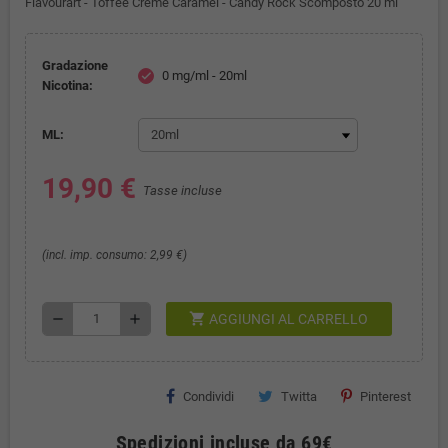
Flavourart - Toffee Crème Caramel - Candy Rock Scomposto 20 ml
Gradazione
0 mg/ml - 20ml
check
Nicotina:
ML:
19,90 €
Tasse incluse
(incl. imp. consumo: 2,99 €)
shopping_cart
remove
add
AGGIUNGI AL CARRELLO
Condividi
Twitta
Pinterest
Spedizioni incluse da 69€