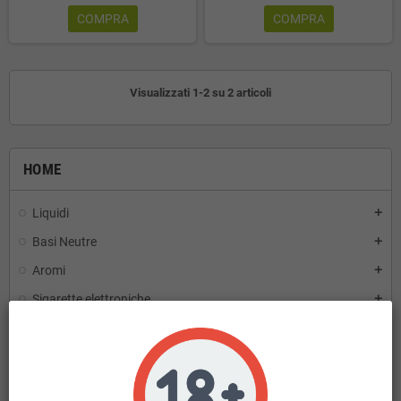
COMPRA
COMPRA
Visualizzati 1-2 su 2 articoli
HOME
Liquidi
add
Basi Neutre
add
Aromi
add
Sigarette elettroniche
add
Vaporizzatori
Coil e Ricambi
Accessori
add