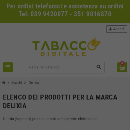
Per ordini telefonici e assistenza su ordini
Tel: 039 9420077 - 351 9016870
person
Accedi
0
view_headline
search
chevron_right
chevron_right
Marchi
Delixia
ELENCO DEI PRODOTTI PER LA MARCA
DELIXIA
Delixia (Vaporart) produce aromi per sigarette elettroniche