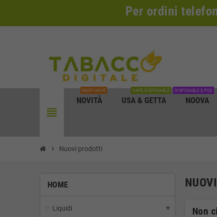
Per ordini telefo
MUST HAVE
VAPE DISPOSABLE
DISPOSABLE E POD
NOVITÀ
USA & GETTA
NOOVA
view_headline
chevron_right
Nuovi prodotti
NUOVI
HOME
Liquidi
add
Non ci