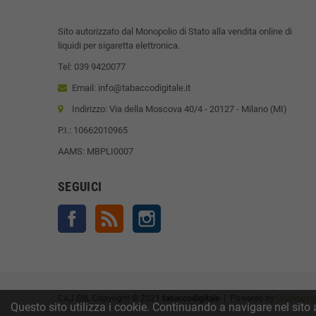
Sito autorizzato dal Monopolio di Stato alla vendita online di
liquidi per sigaretta elettronica.
Tel: 039 9420077
Email: info@tabaccodigitale.it
Indirizzo: Via della Moscova 40/4 - 20127 - Milano (MI)
P.I.: 10662010965
AAMS: MBPLI0007
SEGUICI
Facebook
Rss
Instagram
CAJ SRL Copyright © 2021
tabaccodigitale
| Powered by
Distribuzi
Questo sito utilizza i cookie. Continuando a navigare nel sito a