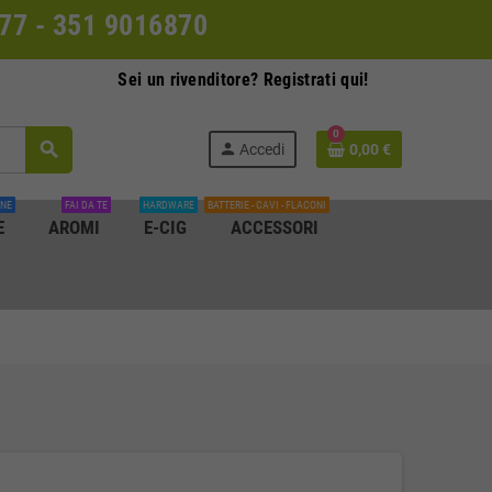
0077 - 351 9016870
Sei un rivenditore? Registrati qui!
0
search
person
Accedi
0,00 €
INE
FAI DA TE
HARDWARE
BATTERIE - CAVI - FLACONI
E
AROMI
E-CIG
ACCESSORI