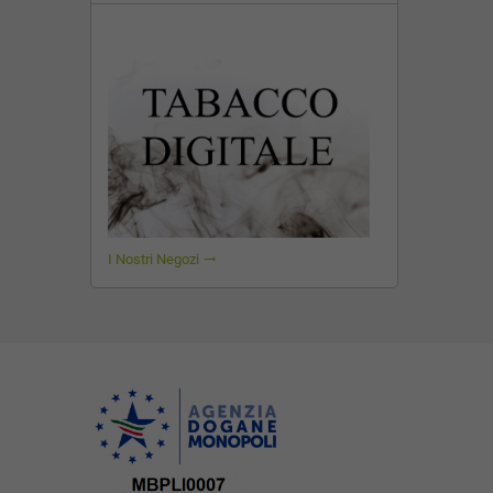
I Nostri Negozi
trending_flat