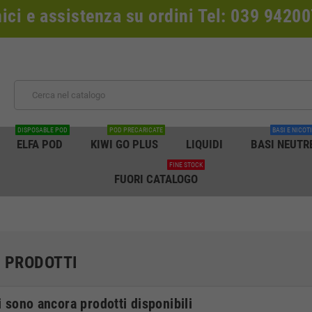
nici e assistenza su ordini Tel: 039 942
DISPOSABLE POD
POD PRECARICATE
BASI E NICOT
ELFA POD
KIWI GO PLUS
LIQUIDI
BASI NEUTR
FINE STOCK
FUORI CATALOGO
 PRODOTTI
 sono ancora prodotti disponibili