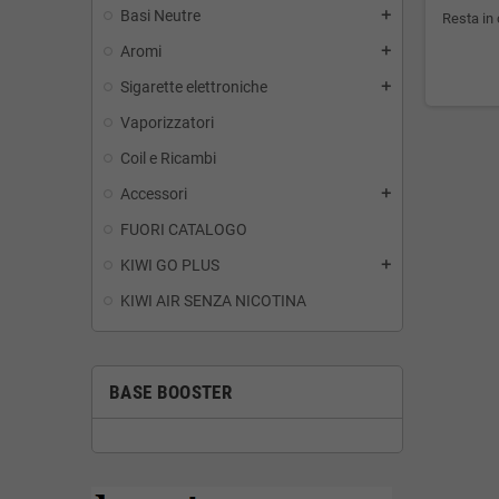
Basi Neutre
add
Resta in 
Aromi
add
Sigarette elettroniche
add
Vaporizzatori
Coil e Ricambi
Accessori
add
FUORI CATALOGO
KIWI GO PLUS
add
KIWI AIR SENZA NICOTINA
BASE BOOSTER