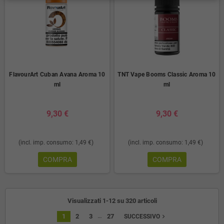
FlavourArt Cuban Avana Aroma 10
TNT Vape Booms Classic Aroma 10
ml
ml
9,30 €
9,30 €
(incl. imp. consumo: 1,49 €)
(incl. imp. consumo: 1,49 €)
COMPRA
COMPRA
Visualizzati 1-12 su 320 articoli
…
1
2
3
27
navigate_next
SUCCESSIVO