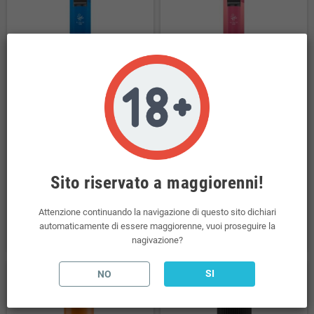
Sigaretta elettronica usa e getta
Sigaretta elettronica usa e getta
1500 Blue Razz Lemonade
1500 Pink Lemonade 0MG/ML ELF
0MG/ML ELF BAR
BAR
12,90 €
12,90 €
Sito riservato a maggiorenni!
(incl. imp. consumo: 0,72 €)
(incl. imp. consumo: 0,72 €)
Attenzione continuando la navigazione di questo sito dichiari
automaticamente di essere maggiorenne, vuoi proseguire la
COMPRA
COMPRA
nagivazione?
SI
NO