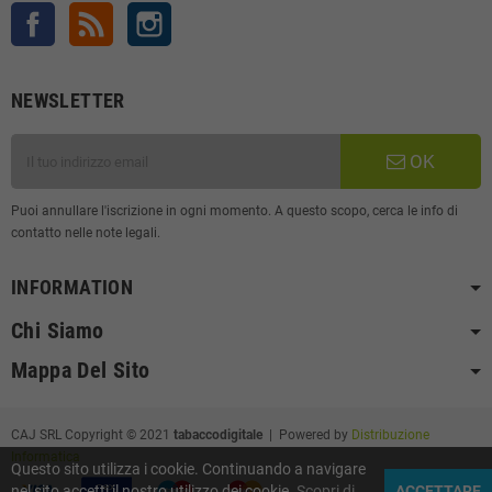
Facebook
Rss
Instagram
NEWSLETTER
OK
Puoi annullare l'iscrizione in ogni momento. A questo scopo, cerca le info di
contatto nelle note legali.
INFORMATION
Chi Siamo
Mappa Del Sito
CAJ SRL Copyright © 2021
tabaccodigitale
| Powered by
Distribuzione
Informatica
Questo sito utilizza i cookie. Continuando a navigare
nel sito accetti il nostro utilizzo dei cookie.
Scopri di
ACCETTARE