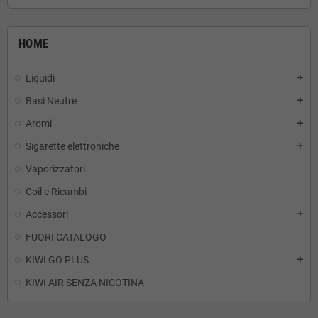
HOME
Liquidi
add
Basi Neutre
add
Aromi
add
Sigarette elettroniche
add
Vaporizzatori
Coil e Ricambi
Accessori
add
FUORI CATALOGO
KIWI GO PLUS
add
KIWI AIR SENZA NICOTINA