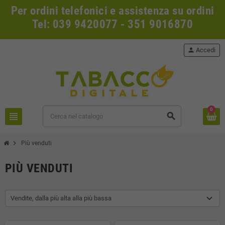
Per ordini telefonici e assistenza su ordini
Tel: 039 9420077 - 351 9016870
person
Accedi
0
view_headline
search
chevron_right
Più venduti
PIÙ VENDUTI
Vendite, dalla più alta alla più bassa